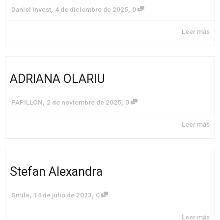
,
,
Daniel Invest
4 de diciembre de 2025
0
Leer más
ADRIANA OLARIU
,
,
PAPILLON
2 de noviembre de 2025
0
Leer más
Stefan Alexandra
,
,
Smile
14 de julio de 2023
0
Leer más