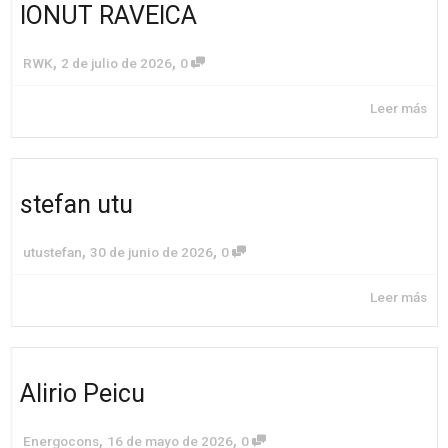
IONUT RAVEICA
,
,
RWK
2 de julio de 2026
0
Leer más
stefan utu
,
,
utustefan
30 de junio de 2026
0
Leer más
Alirio Peicu
,
,
Energocons
16 de mayo de 2026
0