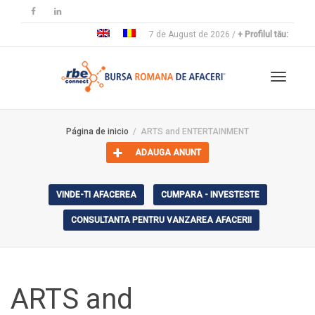
7 de August de 2026 /
+ Profilul tău:
Cambia
Página de inicio
ARTS and ENTERTAINMENT
ADAUGA ANUNT
navega
VINDE-TI AFACEREA
CUMPARA - INVESTESTE
CONSULTANTA PENTRU VANZAREA AFACERII
ARTS and