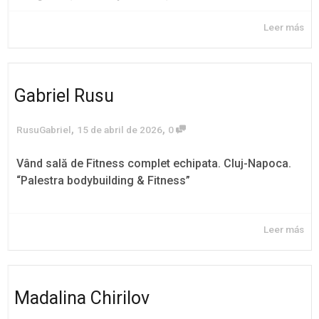
Leer más
Gabriel Rusu
,
,
RusuGabriel
15 de abril de 2026
0
Vând sală de Fitness complet echipata. Cluj-Napoca.
“Palestra bodybuilding & Fitness”
Leer más
Madalina Chirilov