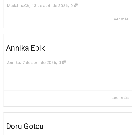
,
,
MadalinaCh
13 de abril de 2026
0
Leer más
Annika Epik
,
,
Annika
7 de abril de 2026
0
...
Leer más
Doru Gotcu