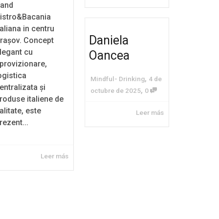
and
istro&Bacania
taliana in centru
Daniela
rașov. Concept
legant cu
Oancea
provizionare,
ogistica
,
Mindful- Drinking
4 de
entralizata și
,
octubre de 2025
0
roduse italiene de
alitate, este
Leer más
rezent...
Leer más