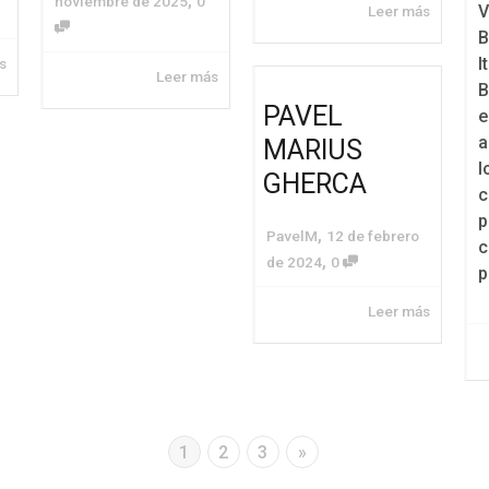
,
noviembre de 2025
0
V
Leer más
B
I
s
Leer más
B
PAVEL
e
a
MARIUS
l
GHERCA
c
p
,
PavelM
12 de febrero
c
,
de 2024
0
p
Leer más
1
2
3
»