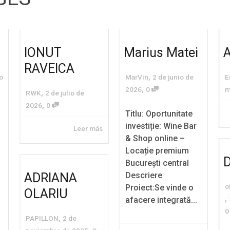
IONUT
Marius Matei
A
RAVEICA
,
io
MarVin
2 de junio de
E
,
2026
0
m
,
RWK
2 de julio de
,
2026
0
Titlu: Oportunitate
investiție: Wine Bar
Leer más
& Shop online –
Locație premium
D
București central
Descriere
ADRIANA
o
Proiect:Se vinde o
OLARIU
,
afacere integrată...
,
PAPILLON
2 de