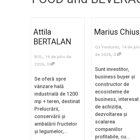
Attila
Marius Chius
BERTALAN
,
Qs Ventures
14 de jul
,
de 2026
0
,
BOL
16 de julio de
,
2026
0
Sunt investitor,
business buyer și
Se oferă spre
constructor de
vânzare hală
ecosisteme de
industrială de 1200
business, interesat
mp + teren, destinat
de achiziția,
Prelucrării,
dezvoltarea și
conservării și
scalarea
ambalării fructelor
companiilor
și legumelor,...
profitabile, cu...