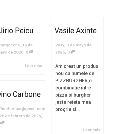
lirio Peicu
Vasile Axinte
,
,
nergocons
16 de
Vasy
3 de mayo de
,
,
ayo de 2026
0
2026
0
Leer más
Am creat un produs
nou cu numele de
PIZZBURGHER,o
combinatie intre
ino Carbone
pizza si burgher
,este reteta mea
fficefurnica@gmail.com
proçrie si...
,
28 de febrero de 2026
0
Leer más