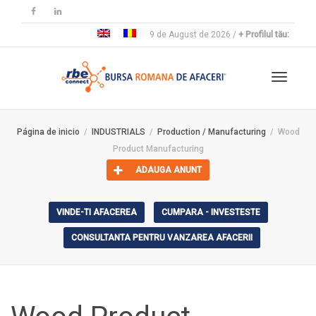
9 de August de 2026 /
+ Profilul tău:
Cambia
Página de inicio
INDUSTRIALS
Production / Manufacturing
Wood
Product Manufacturing
navega
ADAUGA ANUNT
VINDE-TI AFACEREA
CUMPARA - INVESTESTE
CONSULTANTA PENTRU VANZAREA AFACERII