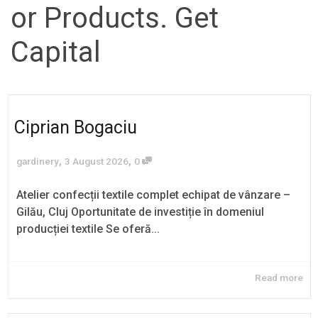
or Products. Get
Capital
Ciprian Bogaciu
,
,
gardinery
3 August 2026
0
Atelier confecții textile complet echipat de vânzare –
Gilău, Cluj Oportunitate de investiție în domeniul
producției textile Se oferă...
Read more