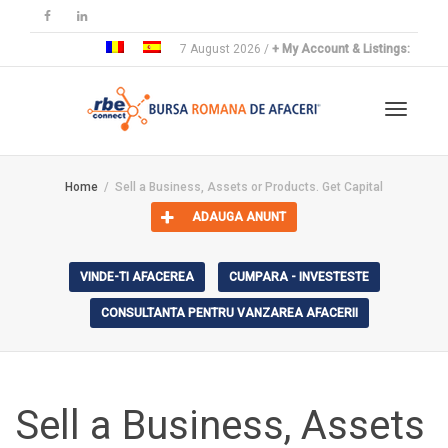
7 August 2026 /
+ My Account & Listings:
Toggle
Home
Sell a Business, Assets or Products. Get Capital
ADAUGA ANUNT
navigat
VINDE-TI AFACEREA
CUMPARA - INVESTESTE
CONSULTANTA PENTRU VANZAREA AFACERII
Sell a Business, Assets