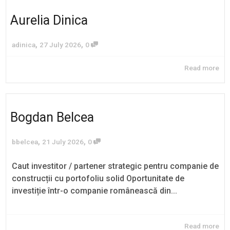
Aurelia Dinica
,
,
adinica
27 July 2026
0
Read more
Bogdan Belcea
,
,
bbelcea
21 July 2026
0
Caut investitor / partener strategic pentru companie de
construcții cu portofoliu solid Oportunitate de
investiție într-o companie românească din...
Read more