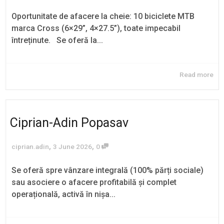
Oportunitate de afacere la cheie: 10 biciclete MTB
marca Cross (6×29”, 4×27.5”), toate impecabil
întreținute. Se oferă la...
Read more
Ciprian-Adin Popasav
,
,
ciprian.adin
3 June 2026
0
Se oferă spre vânzare integrală (100% părți sociale)
sau asociere o afacere profitabilă și complet
operațională, activă în nișa...