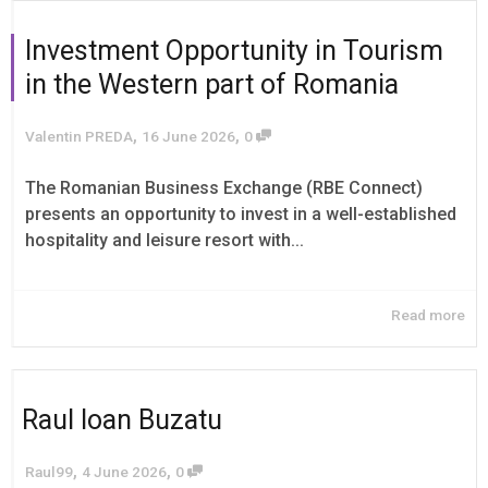
Investment Opportunity in Tourism
in the Western part of Romania
,
,
Valentin PREDA
16 June 2026
0
The Romanian Business Exchange (RBE Connect)
presents an opportunity to invest in a well-established
hospitality and leisure resort with...
Read more
Raul Ioan Buzatu
,
,
Raul99
4 June 2026
0