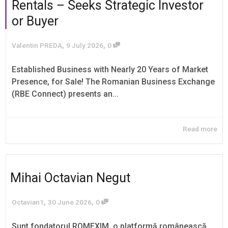
Rentals – Seeks Strategic Investor
or Buyer
,
,
Valentin PREDA
9 July 2026
0
Established Business with Nearly 20 Years of Market
Presence, for Sale! The Romanian Business Exchange
(RBE Connect) presents an...
Read more
Mihai Octavian Negut
,
,
Octavian1
30 June 2026
0
Sunt fondatorul ROMEXIM, o platformă românească