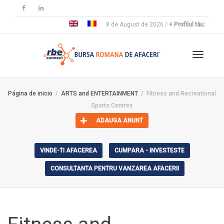
8 de August de 2026 /
+ Profilul tău:
Cambia
Página de inicio
ARTS and ENTERTAINMENT
Fitness and Recreational
Sports Centres
navega
ADAUGA ANUNT
VINDE-TI AFACEREA
CUMPARA - INVESTESTE
CONSULTANTA PENTRU VANZAREA AFACERII