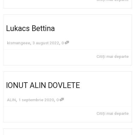
Lukacs Bettina
,
,
kismangeee
3 august 2022
0
Citiți mai departe
IONUT ALIN DOVLETE
,
,
ALIN
1 septembrie 2020
0
Citiți mai departe