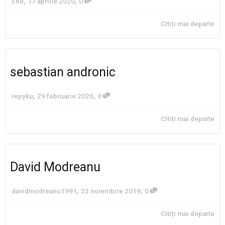
,
,
Ene
17 aprilie 2020
0
Citiți mai departe
sebastian andronic
,
,
repyku
29 februarie 2020
0
Citiți mai departe
David Modreanu
,
,
davidmodreanu1991
23 noiembrie 2019
0
Citiți mai departe