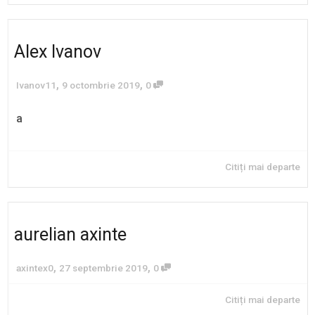
Alex Ivanov
,
,
Ivanov11
9 octombrie 2019
0
a
Citiți mai departe
aurelian axinte
,
,
axintex0
27 septembrie 2019
0
Citiți mai departe