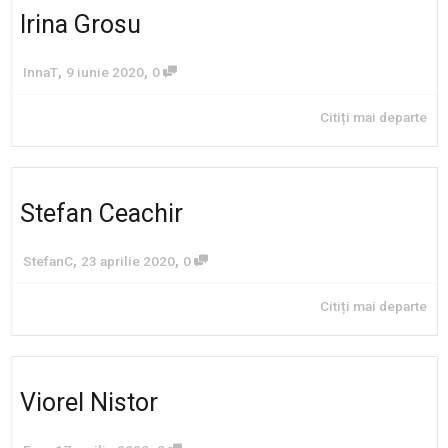
Irina Grosu
,
,
InnaT
9 iunie 2020
0
Citiți mai departe
Stefan Ceachir
,
,
StefanC
23 aprilie 2020
0
Citiți mai departe
Viorel Nistor