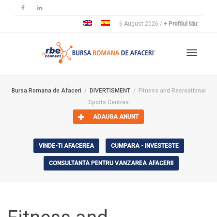
6 August 2026 /
+ Profilul tău:
Toggle
Bursa Romana de Afaceri
DIVERTISMENT
Fitness and Recreational
Sports Centres
navigat
ADAUGA ANUNT
VINDE-TI AFACEREA
CUMPARA - INVESTESTE
CONSULTANTA PENTRU VANZAREA AFACERII