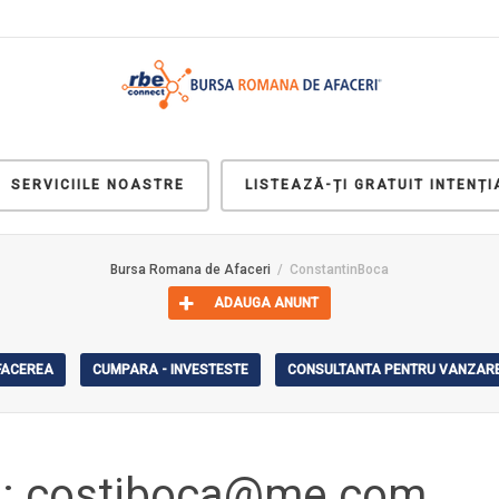
SERVICIILE NOASTRE
LISTEAZĂ-ȚI GRATUIT INTENȚI
Bursa Romana de Afaceri
ConstantinBoca
ADAUGA ANUNT
AFACEREA
CUMPARA - INVESTESTE
CONSULTANTA PENTRU VANZARE
ru: costiboca@me.com