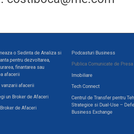
eaza o Sedinta de Analiza si
Podcasturi Business
anta pentru dezvoltarea,
Publica Comunicate de Presa
turarea, finantarea sau
a afacerii
Imobiliare
vanzarii afacerii
Tech Connect
gi un Broker de Afaceri
Centrul de Transfer pentru Teh
Strategice si Dual-Use – Def
Broker de Afaceri
Business Exchange