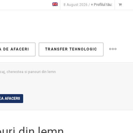
8 August 2026 /
+ Profilul tău:
A DE AFACERI
TRANSFER TEHNOLOGIC
acaj, cherestea si panouri din lemn
A AFACERII
ouri din lemn