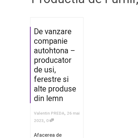
De vanzare
companie
autohtona –
producator
de usi,
ferestre si
alte produse
din lemn
,
Valentin PREDA
26 mai
,
2023
0
Afacerea de