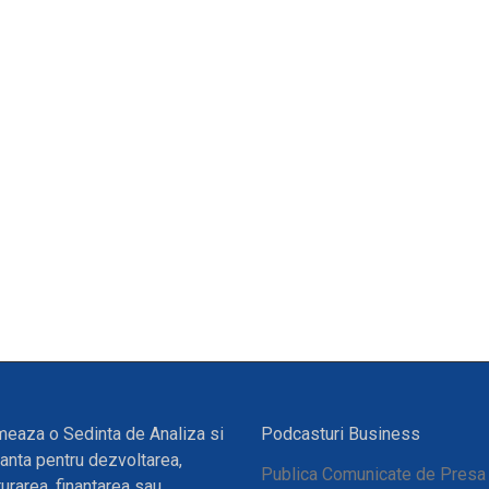
eaza o Sedinta de Analiza si
Podcasturi Business
anta pentru dezvoltarea,
Publica Comunicate de Presa
turarea, finantarea sau