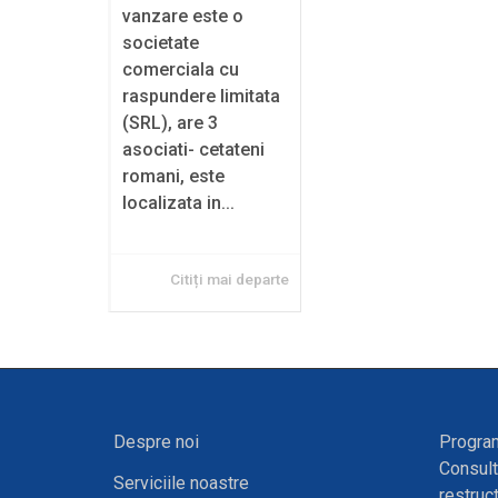
vanzare este o
societate
comerciala cu
raspundere limitata
(SRL), are 3
asociati- cetateni
romani, este
localizata in...
Citiți mai departe
Despre noi
Program
Consult
Serviciile noastre
restruc