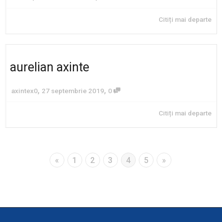
Citiți mai departe
aurelian axinte
,
,
axintex0
27 septembrie 2019
0
Citiți mai departe
«
1
2
3
4
5
»