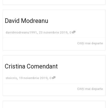
David Modreanu
,
,
davidmodreanu1991
23 noiembrie 2019
0
Citiți mai departe
Cristina Comendant
,
,
stoicris
19 noiembrie 2019
0
Citiți mai departe