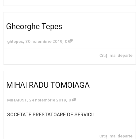
Gheorghe Tepes
,
,
ghtepes
30 noiembrie 2019
0
Citiți mai departe
MIHAI RADU TOMOIAGA
,
,
MIHAI85T
24 noiembrie 2019
0
SOCETATE PRESTATOARE DE SERVICII .
Citiți mai departe