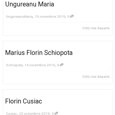
Ungureanu Maria
,
,
UngureanuMaria
15 noiembrie 2019
0
Citiți mai departe
Marius Florin Schiopota
,
,
Schiopota
14 noiembrie 2019
0
Citiți mai departe
Florin Cusiac
,
,
Cusiac
20 octombrie 2019
0