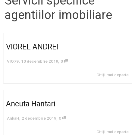
Servicii specifice
agentiilor imobiliare
VIOREL ANDREI
,
,
VIO79
10 decembrie 2019
0
Citiți mai departe
Ancuta Hantari
,
,
AnkaH
2 decembrie 2019
0
Citiți mai departe