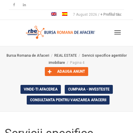
7 August 2026 /
+ Profilul tău:
Toggle
Bursa Romana de Afaceri
REAL ESTATE
Servicii specifice agentiilor
imobiliare
Pagina 4
navigat
ADAUGA ANUNT
VINDE-TI AFACEREA
CUMPARA - INVESTESTE
CONSULTANTA PENTRU VANZAREA AFACERII