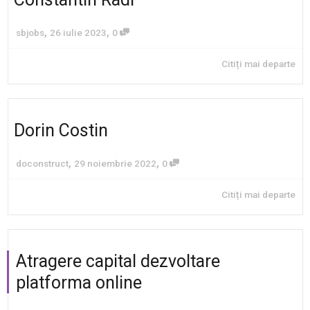
,
,
sbjobs
26 iulie 2023
0
Citiți mai departe
Dorin Costin
,
,
doconstruct
29 noiembrie 2022
0
Citiți mai departe
Atragere capital dezvoltare
platforma online