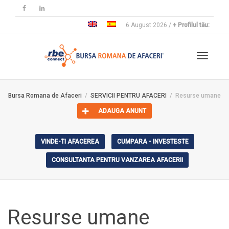
6 August 2026 /
+ Profilul tău:
Toggle
Bursa Romana de Afaceri
SERVICII PENTRU AFACERI
Resurse umane
ADAUGA ANUNT
navigat
VINDE-TI AFACEREA
CUMPARA - INVESTESTE
CONSULTANTA PENTRU VANZAREA AFACERII
Resurse umane