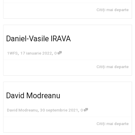
Citiți mai departe
Daniel-Vasile IRAVA
,
,
1WFS
17 ianuarie 2022
0
Citiți mai departe
David Modreanu
,
,
David Modreanu
30 septembrie 2021
0
Citiți mai departe