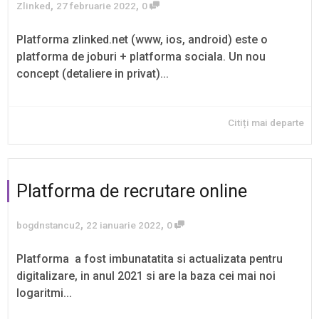
,
,
Zlinked
27 februarie 2022
0
Platforma zlinked.net (www, ios, android) este o
platforma de joburi + platforma sociala. Un nou
concept (detaliere in privat)...
Citiți mai departe
Platforma de recrutare online
,
,
bogdnstancu2
22 ianuarie 2022
0
Platforma a fost imbunatatita si actualizata pentru
digitalizare, in anul 2021 si are la baza cei mai noi
logaritmi...