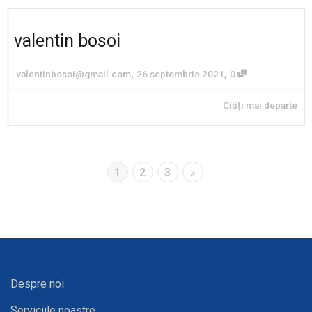
valentin bosoi
,
,
valentinbosoi@gmail.com
26 septembrie 2021
0
Citiți mai departe
1
2
3
»
Despre noi
Serviciile noastre