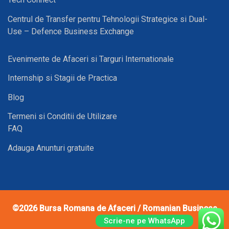
Centrul de Transfer pentru Tehnologii Strategice si Dual-
Use – Defence Business Exchange
Evenimente de Afaceri si Targuri Internationale
Internship si Stagii de Practica
Blog
Termeni si Conditii de Utilizare
FAQ
Adauga Anunturi gratuite
©2026
Bursa Romana de Afaceri / Romanian Business
Exchange
Scrie-ne pe WhatsApp