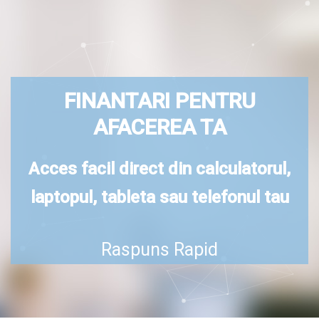
FINANTARI PENTRU
AFACEREA TA
Acces facil direct din calculatorul,
laptopul, tableta sau telefonul tau
Raspuns Rapid