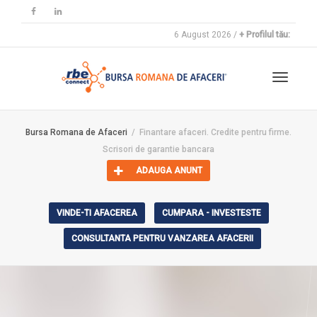
6 August 2026 /
+ Profilul tău:
Toggle
Bursa Romana de Afaceri
Finantare afaceri. Credite pentru firme.
Scrisori de garantie bancara
navigat
ADAUGA ANUNT
VINDE-TI AFACEREA
CUMPARA - INVESTESTE
CONSULTANTA PENTRU VANZAREA AFACERII