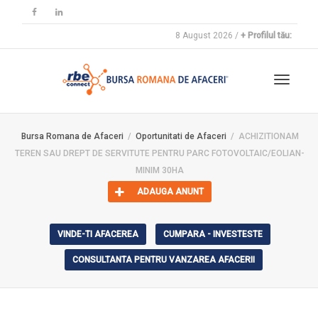
8 August 2026 /
+ Profilul tău:
Toggle
Bursa Romana de Afaceri
Oportunitati de Afaceri
ACHIZITIONAM
TEREN SAU DREPT DE SERVITUTE PENTRU PARC FOTOVOLTAIC/EOLIAN-
navigat
MINIM 30HA
ADAUGA ANUNT
VINDE-TI AFACEREA
CUMPARA - INVESTESTE
CONSULTANTA PENTRU VANZAREA AFACERII