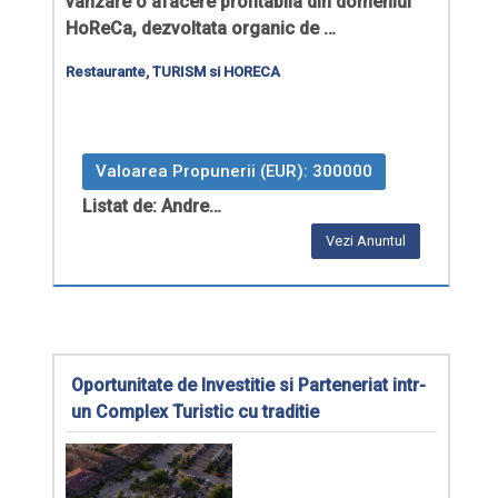
vanzare o afacere profitabila din
domeniul
HoReCa
, dezvoltata organic de …
Restaurante
,
TURISM si HORECA
Valoarea Propunerii (EUR): 300000
Listat de: Andre…
Vezi Anuntul
Oportunitate de Investitie si Parteneriat intr-
un Complex Turistic cu traditie