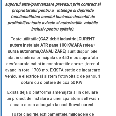
suportul ante/postvanzare prevazut prin contract al
proprietarului pentru a intelege si deprinde
functionalitatea acestui business deosebit de
profitabil(cu toate avizele si autorizatiile valabile
inclusiv pentru spitale).
Toate utilitatile(
GAZ debit industrial,CURENT
putere instalata ATR pana 100 KW,APA retea+
sursa autonoma,CANALIZARE
) sunt disponibile
atat in cladirea principala de 450 mpc suprafata
desfasurata cat si in constructiile anexe ,terenul
avand in total 1703 mp. EXISTA statie de incarcare
vehicule electrice si sistem fotovoltaic de panouri
solare cu o putere de cca.60 KW !
Exista deja o platforma amenajata si in derulare
un proiect de instalare a unei spalatorii selfwash
/inca o sursa adaugata la cashflowul curent !
Toate cladirile,echipamentele,mijloacele de