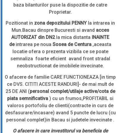
baza bilanturilor puse la dispozitie de catre
Proprietar.
Pozitionat in
zona depozitului PENNY
la intrarea in
Mun.Bacau dinspre Bucuresti si avand
acces
AUTORIZAT din DN2
la mica distanta
INAINTE
de
intrarea pe noua
Sosea de Centura
,aceasta
locatie ofera o prezenta vizibila ce se poate
semnaliza foarte eficient avand front stradal
neobstructionat de imobilele invecinate.
O afacere de familie CARE FUNCTIONEAZA [in timp
ce DVS. CITITI ACESTE RANDURI]- de mai mult de
25 DE ANI (
personal complet/utilaje active/cota de
piata semnificativa
) cu un frumos,PROFITABIL si
valoros portofoliu de clienti(contracte in curs de
desfasurare/incasare) avand 5 puncte de lucru (cu
personal complet)in Bacau si judetele invecinate .
O afacere in care investitorul va beneficia de