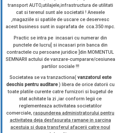
transport AUTO,utilajele,infrastructura de utilitati
cat si terenul sunt ale societatii ! Anexele
,magaziile si spatiile de uscare ce deservesc
acest business sunt in suprafata de cca.350 mpc.
Practic se intra pe incasari cu numerar din
punctele de lucru[ si incasari prin banca din
contractele cu persoane juridice ]din MOMENTUL
SEMNARII actului de vanzare-cumparare/cesiunea
partilor sociale !!!
Societatea se va tranzactiona(
vanzatorul este
deschis pentru auditare
) libera de orice datorii cu
toate platile curente catre furnizori si bugetul de
stat achitate la zi ,iar conform legii ce
reglementeaza activitatea societatilor
comerciale,
raspunderea administratorului pentru
activitatea deja desfasurata ramane in sarcina
acestuia si dupa transferul afacerii catre noul