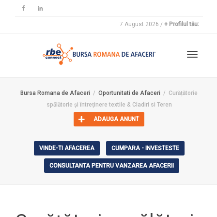
7 August 2026 /
+ Profilul tău:
Toggle
Bursa Romana de Afaceri
Oportunitati de Afaceri
Curățătorie
spălătorie și întreținere textile & Cladiri si Teren
navigat
ADAUGA ANUNT
VINDE-TI AFACEREA
CUMPARA - INVESTESTE
CONSULTANTA PENTRU VANZAREA AFACERII