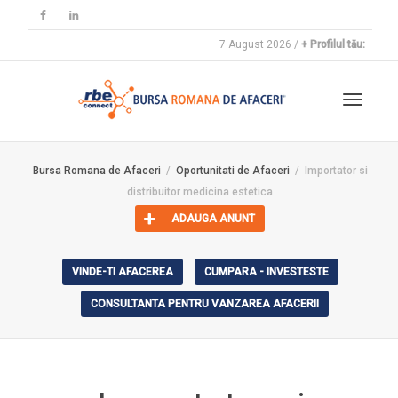
7 August 2026 /
+ Profilul tău:
Toggle
Bursa Romana de Afaceri
Oportunitati de Afaceri
Importator si
distribuitor medicina estetica
navigat
ADAUGA ANUNT
VINDE-TI AFACEREA
CUMPARA - INVESTESTE
CONSULTANTA PENTRU VANZAREA AFACERII