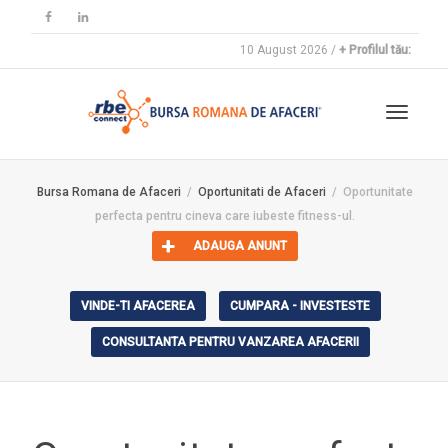
10 August 2026 /
+ Profilul tău:
Toggle
Bursa Romana de Afaceri
Oportunitati de Afaceri
Oportunitate
perfecta pentru cineva care iubeste fitness-ul.
navigat
ADAUGA ANUNT
VINDE-TI AFACEREA
CUMPARA - INVESTESTE
CONSULTANTA PENTRU VANZAREA AFACERII