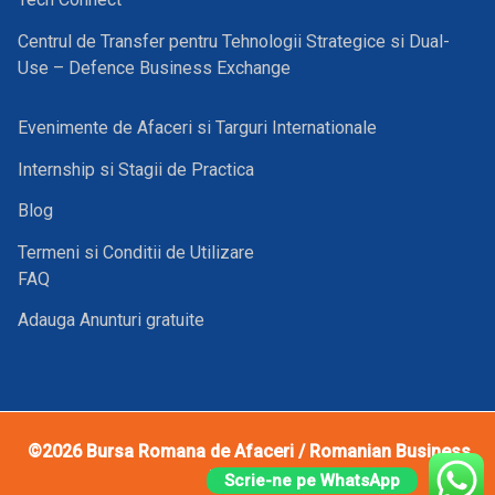
Centrul de Transfer pentru Tehnologii Strategice si Dual-
Use – Defence Business Exchange
Evenimente de Afaceri si Targuri Internationale
Internship si Stagii de Practica
Blog
Termeni si Conditii de Utilizare
FAQ
Adauga Anunturi gratuite
©2026
Bursa Romana de Afaceri / Romanian Business
Exchange
Scrie-ne pe WhatsApp