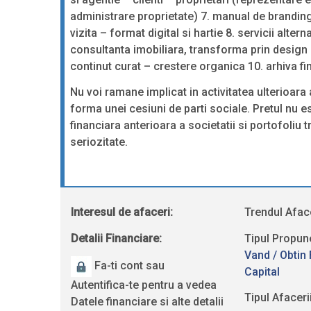
administrare proprietate) 7. manual de branding 
vizita – format digital si hartie 8. servicii alt
consultanta imobiliara, transforma prin design 
continut curat – crestere organica 10. arhiva fi
Nu voi ramane implicat in activitatea ulterioara 
forma unei cesiuni de parti sociale. Pretul nu este
financiara anterioara a societatii si portofoliu t
seriozitate.
Interesul de afaceri:
Trendul Aface
Detalii Financiare:
Tipul Propuner
Vand / Obtin 
Fa-ti cont sau
Capital
Autentifica-te pentru a vedea
Tipul Afacerii
Datele financiare si alte detalii