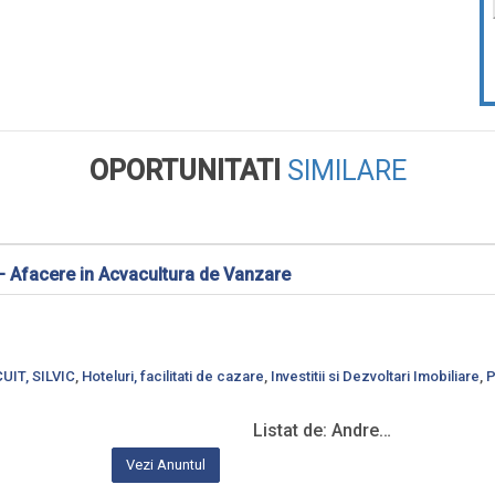
OPORTUNITATI
SIMILARE
– Afacere in Acvacultura de Vanzare
IT, SILVIC
,
Hoteluri, facilitati de cazare
,
Investitii si Dezvoltari Imobiliare
,
P
Listat de: Andre…
Vezi Anuntul