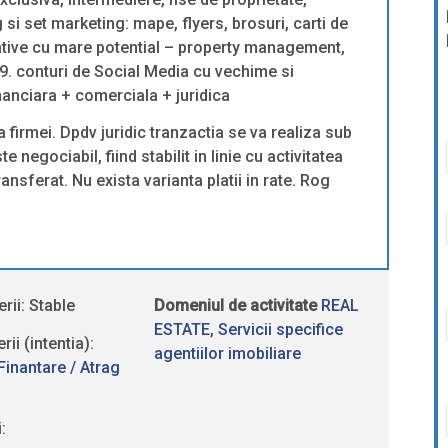
si set marketing: mape, flyers, brosuri, carti de
ernative cu mare potential – property management,
9. conturi de Social Media cu vechime si
nanciara + comerciala + juridica
a firmei. Dpdv juridic tranzactia se va realiza sub
 negociabil, fiind stabilit in linie cu activitatea
ransferat. Nu exista varianta platii in rate. Rog
rii: Stable
Domeniul de activitate
REAL
ESTATE
,
Servicii specifice
ii (intentia):
agentiilor imobiliare
Finantare / Atrag
: