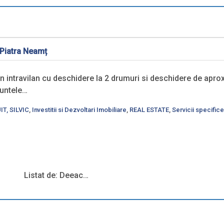
 Piatra Neamț
 intravilan cu deschidere la 2 drumuri si deschidere de aprox
muntele…
T, SILVIC
,
Investitii si Dezvoltari Imobiliare
,
REAL ESTATE
,
Servicii specifice
Listat de: Deeac…