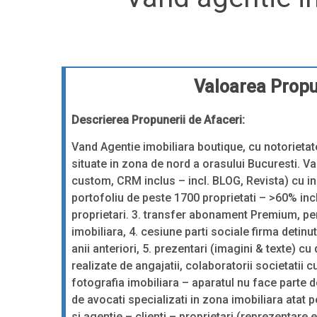
Valoarea Propu
Descrierea Propunerii de Afaceri:
Vand Agentie imobiliara boutique, cu notorietat
situate in zona de nord a orasului Bucuresti. V
custom, CRM inclus – incl. BLOG, Revista) cu i
portofoliu de peste 1700 proprietati – >60% inchi
proprietari. 3. transfer abonament Premium, pe
imobiliara, 4. cesiune parti sociale firma detinuta
anii anteriori, 5. prezentari (imagini & texte) cu
realizate de angajatii, colaboratorii societatii 
fotografia imobiliara – aparatul nu face parte 
de avocati specializati in zona imobiliara atat pe
si agentie – clienti – proprietari (reprezentare 