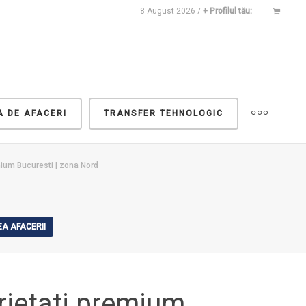
8 August 2026 /
+ Profilul tău:
A DE AFACERI
TRANSFER TEHNOLOGIC
mium Bucuresti | zona Nord
A AFACERII
rietati premium