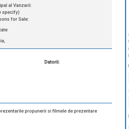
ipal al Vanzarii:
e specify)
sons for Sale:
tate
ia,
Datorii:
rezentarile propunerii si filmele de prezentare