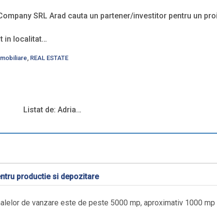
Company SRL Arad cauta un partener/investitor pentru un proi
t in localitat…
 Imobiliare
,
REAL ESTATE
Listat de: Adria…
ntru productie si depozitare
 halelor de vanzare este de peste 5000 mp, aproximativ 1000 mp f