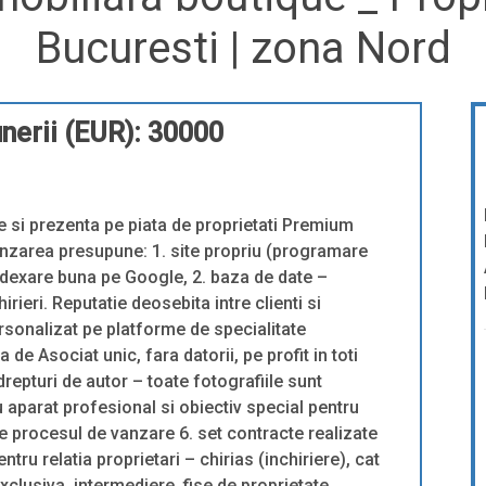
Bucuresti | zona Nord
nerii (EUR): 30000
e si prezenta pe piata de proprietati Premium
anzarea presupune: 1. site propriu (programare
ndexare buna pe Google, 2. baza de date –
rieri. Reputatie deosebita intre clienti si
rsonalizat pe platforme de specialitate
 de Asociat unic, fara datorii, pe profit in toti
 drepturi de autor – toate fotografiile sunt
cu aparat profesional si obiectiv special pentru
de procesul de vanzare 6. set contracte realizate
ntru relatia proprietari – chirias (inchiriere), cat
exclusiva, intermediere, fise de proprietate,