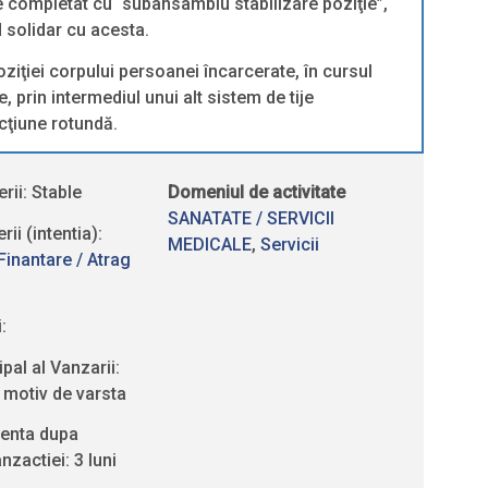
 completat cu “subansamblu stabilizare poziţie”,
d solidar cu acesta.
ziţiei corpului persoanei încarcerate, în cursul
e, prin intermediul unui alt sistem de tije
cţiune rotundă.
rii: Stable
Domeniul de activitate
SANATATE / SERVICII
ii (intentia):
MEDICALE
,
Servicii
Finantare / Atrag
:
ipal al Vanzarii:
 motiv de varsta
stenta dupa
nzactiei: 3 luni