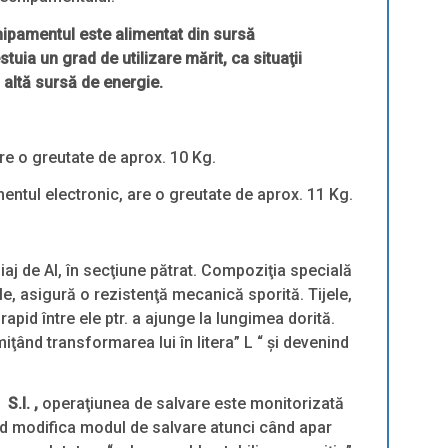
echipamentul este alimentat din sursă
uia un grad de utilizare mărit, ca situaţii
ă altă sursă de energie.
re o greutate de aprox. 10 Kg.
ntul electronic, are o greutate de aprox. 11 Kg.
liaj de Al, în secţiune pătrat. Compoziţia specială
ele, asigură o rezistenţă mecanică sporită. Tijele,
apid între ele ptr. a ajunge la lungimea dorită.
ţând transformarea lui în litera” L “ şi devenind
re
S.I. ,
operaţiunea de salvare este monitorizată
d modifica modul de salvare atunci când apar