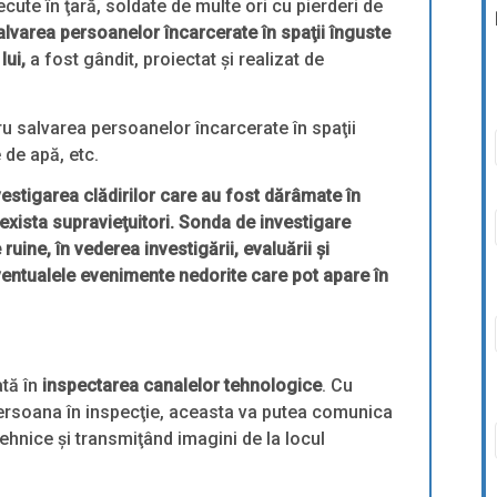
te în ţară, soldate de multe ori cu pierderi de
lvarea persoanelor încarcerate în spaţii înguste
lui,
a fost gândit, proiectat şi realizat de
u salvarea persoanelor încarcerate în spaţii
 de apă, etc.
nvestigarea clădirilor care au fost dărâmate în
exista supravieţuitori. Sonda de investigare
uine, în vederea investigării, evaluării şi
 eventualele evenimente nedorite care pot apare în
ată în
inspectarea canalelor
tehnologice
. Cu
persoana în inspecţie, aceasta va putea comunica
ehnice şi transmiţând imagini de la locul