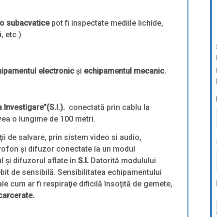
o subacvatice
pot fi inspectate mediile lichide,
, etc.)
ipamentul electronic
şi
echipamentul mecanic.
Investigare”(S.I.).
conectată prin cablu la
vea o lungime de 100 metri.
ţii de salvare, prin sistem video si audio,
ofon şi difuzor conectate la un modul
 şi difuzorul aflate în
S.I.
Datorită modulului
bit de sensibilă. Sensibilitatea echipamentului
e cum ar fi respiraţie dificilă însoţită de gemete,
carcerate.