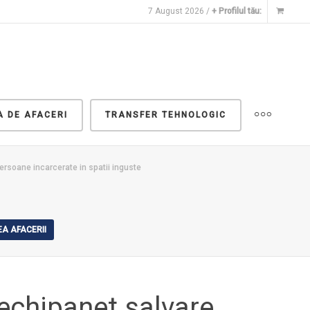
7 August 2026 /
+ Profilul tău:
A DE AFACERI
TRANSFER TEHNOLOGIC
ersoane incarcerate in spatii inguste
A AFACERII
 echipanet salvare