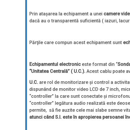
Prin ataşarea la echipament a unei
camere vide
dacă au o transparentă suficientă ( iazuri, lacuri
Părţile care compun acest echipament sunt
ech
Echipamentul electronic
este format din “
Sonda 
“Unitatea Centrală” ( U.C.).
Acest cablu poate a
U.C.
are rol de monitorizare şi control a activita
dispunând de monitor video LCD de 7 inch, micr
“controller” la care sunt conectate şi microfonul
“controller” legătura audio realizată este deose
permite, să fie auzite cele mai slabe semne vital
atunci când S.I. este în apropierea persoanei în