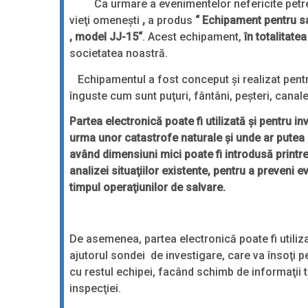
Ca urmare a evenimentelor nefericite petrecu
vieţi omeneşti
,
a produs
“ Echipament pentru sa
, model JJ-15“
. Acest echipament,
în totalitatea 
societatea noastră.
Echipamentul a fost conceput şi realizat pentr
înguste cum sunt puţuri, fântâni, peşteri, canale
Partea electronică poate fi utilizată şi pentru i
urma unor catastrofe naturale şi unde ar putea 
având dimensiuni mici poate fi introdusă printre r
analizei situaţiilor existente, pentru a preveni
timpul operaţiunilor de salvare.
De asemenea, partea electronică poate fi utiliz
ajutorul sondei de investigare, care va însoţi 
cu restul echipei, facând schimb de informaţii t
inspecţiei.