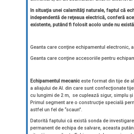
In situaţia unei calamităţi naturale, faptul că 
independentă de reţeaua electrică, conferă acest
existente, putând fi folosit acolo unde nu exist
Geanta care conţine echipamentul electronic, a
Geanta care conţine accesoriile pentru echipame
Echipamentul mecanic
este format din tije de a
a aliajului de Al. din care sunt confecţionate tij
cu lungimi de 2 m, se cuplează sigur, simplu şi r
Primul segment are o construcţie specială permi
astfel un fel de “scaun”.
Datorită faptului că există sonda de investiga
permanent de echipa de salvare, aceasta putân