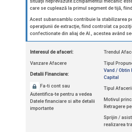
situaţii neprevăzute.Echipamentul mecanic este
care se cuplează la primul segment de tijă, fiin
Acest subansamblu contribuie la stabilizarea po
operaţiunii de extracţie, fiind controlat ca poziţi
confectionate din aliaj de Al., acestea având se
Interesul de afaceri:
Trendul Aface
Vanzare Afacere
Tipul Propuner
Vand / Obtin 
Detalii Financiare:
Capital
Fa-ti cont sau
Tipul Afacerii
Autentifica-te pentru a vedea
Motivul princ
Datele financiare si alte detalii
Retragere pe
importante
Sprijin / asi
realizarea tra