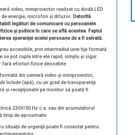
ră video, miniproiector realizat cu diodă LED
 de energie, microfon şi difuzor
. Datorită
tabili legături de comunicare cu persoanele
 fizice şi psihice în care se află acestea
.
Faptul
terea speranţei acelei persoane de a fi salvată.
greu accesibile, prin intermediul unei tije formată
 se pot cupla între ele rapid, simplu şi sigur.
 fară eforturi fizice deosebite.
 formată din cameră video şi miniproiector,
edii lichide (apă), cu un grad de transparenţă
ră şi recepţionate pe monitor să poată fi
ctrică 230V/50 Hz c.a. sau din acumulatorul
ă timp de aproximativ
ru situaţii de urgenţă poate fi conectat pentru
l echipamentului.