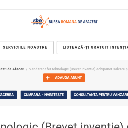
SERVICIILE NOASTRE
LISTEAZĂ-ȚI GRATUIT INTENȚI
itati de Afaceri
Vand transfer tehnologic (Brevet inventie) echipanet salvare p
ADAUGA ANUNT
AFACEREA
CUMPARA - INVESTESTE
CONSULTANTA PENTRU VANZARE
nologic (Brevet inventie)