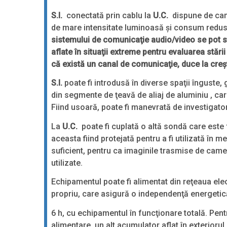
S.I.
conectată prin cablu la
U.C.
dispune de came
de mare intensitate luminoasă şi consum redus
sistemului de comunicaţie audio/video se pot s
aflate în situaţii extreme pentru evaluarea stării
că există un canal de comunicaţie, duce la creş
S.I.
poate fi introdusă în diverse spaţii înguste, 
din segmente de ţeavă de aliaj de aluminiu , care
Fiind usoară, poate fi manevrată de investigator
La
U.C.
poate fi cuplată o altă sondă care este
aceasta fiind protejată pentru a fi utilizată în m
suficient, pentru ca imaginile trasmise de came
utilizate.
Echipamentul poate fi alimentat din reţeaua ele
propriu, care asigură o independenţă energetic
6 h, cu echipamentul în funcţionare totală. Pent
alimentare, un alt acumulator aflat în exterioru