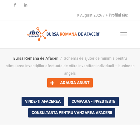
9 August 2026 /
+ Profilul tău:
Toggle
Bursa Romana de Afaceri
Schemă de ajutor de minimis pentru
stimularea investițiilor efectuate de către investitori individuali – business
navigat
angels
ADAUGA ANUNT
VINDE-TI AFACEREA
CUMPARA - INVESTESTE
CONSULTANTA PENTRU VANZAREA AFACERII