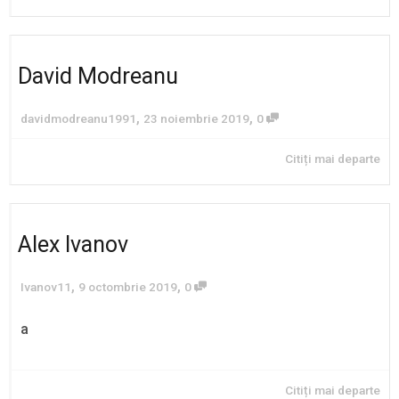
David Modreanu
,
,
davidmodreanu1991
23 noiembrie 2019
0
Citiți mai departe
Alex Ivanov
,
,
Ivanov11
9 octombrie 2019
0
a
Citiți mai departe