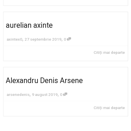
aurelian axinte
,
,
axintex0
27 septembrie 2019
0
Citiți mai departe
Alexandru Denis Arsene
,
,
arsenedenis
9 august 2019
0
Citiți mai departe