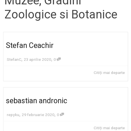
Muzee, Gradini
Zoologice si Botanice
Stefan Ceachir
,
,
StefanC
23 aprilie 2020
0
Citiți mai departe
sebastian andronic
,
,
repyku
29 februarie 2020
0
Citiți mai departe