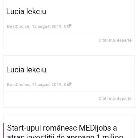
Lucia Iekciu
,
,
BestChoise
12 august 2019
0
Citiți mai departe
Lucia Iekciu
,
,
BestChoise
12 august 2019
0
Citiți mai departe
Start-upul românesc MEDIjobs a
atras investiții de aproape 1 milion