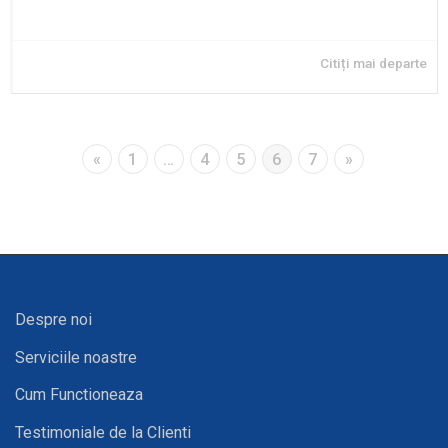
Citiți mai departe
«
1
…
4
5
6
7
»
Despre noi
Serviciile noastre
Cum Functioneaza
Testimoniale de la Clienti