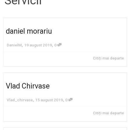
Servicii
daniel morariu
,
,
DanielM
19 august 2019
0
Citiți mai departe
Vlad Chirvase
,
,
Vlad_chirvase
15 august 2019
0
Citiți mai departe