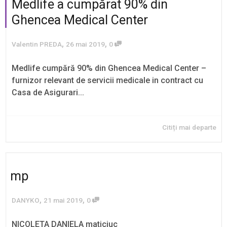
Medlife a cumpărat 90% din
Ghencea Medical Center
,
,
Valentin PREDA
26 mai 2019
0
Medlife cumpără 90% din Ghencea Medical Center –
furnizor relevant de servicii medicale in contract cu
Casa de Asigurari...
Citiți mai departe
mp
,
,
DANYKO
21 mai 2019
0
NICOLETA DANIELA maticiuc