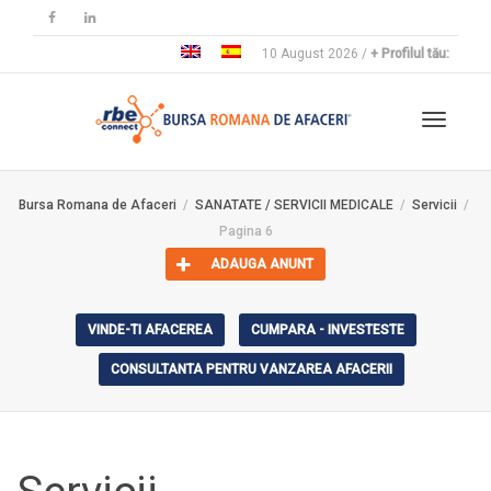
10 August 2026 /
+ Profilul tău:
Toggle
Bursa Romana de Afaceri
SANATATE / SERVICII MEDICALE
Servicii
Pagina 6
navigat
ADAUGA ANUNT
VINDE-TI AFACEREA
CUMPARA - INVESTESTE
CONSULTANTA PENTRU VANZAREA AFACERII