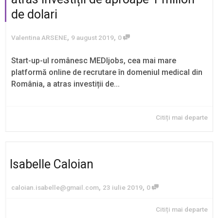
de dolari
,
,
Valentina ARSENE
9 august 2019
0
Start-up-ul românesc MEDIjobs, cea mai mare
platformă online de recrutare în domeniul medical din
România, a atras investiții de...
Citiți mai departe
Isabelle Caloian
,
,
caloian.isabelle@gmail.com
23 iulie 2019
0
Citiți mai departe