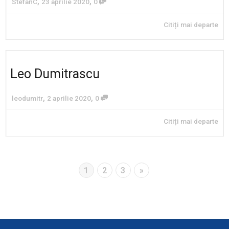
,
,
StefanC
23 aprilie 2020
0
Citiți mai departe
Leo Dumitrascu
,
,
leodumitr
2 aprilie 2020
0
Citiți mai departe
1
2
3
»