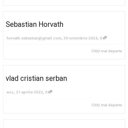
Sebastian Horvath
,
,
horvath.sebastian@gmail.com
30 octombrie 2024
0
Citiți mai departe
vlad cristian serban
,
,
wsc
21 aprilie 2022
0
Citiți mai departe