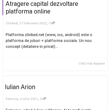
Atragere capital dezvoltare
platforma online
,
,
Zlinked
27 februarie 2022
0
Platforma zlinked.net (www, ios, android) este o
platforma de joburi + platforma sociala. Un nou
concept (detaliere in privat)...
Citiți mai departe
Iulian Arion
,
,
fotoviva
4 iulie 2021
0