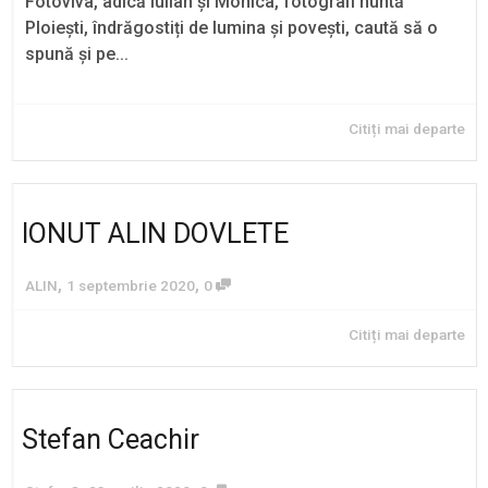
Fotoviva, adică Iulian și Monica, fotografi nuntă
Ploiești, îndrăgostiți de lumina și povești, caută să o
spună și pe...
Citiți mai departe
IONUT ALIN DOVLETE
,
,
ALIN
1 septembrie 2020
0
Citiți mai departe
Stefan Ceachir