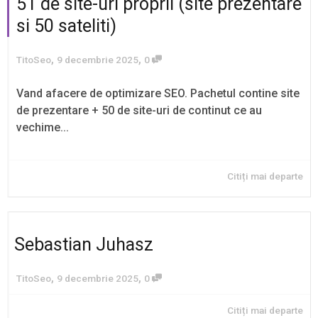
51 de site-uri proprii (site prezentare
si 50 sateliti)
,
,
TitoSeo
9 decembrie 2025
0
Vand afacere de optimizare SEO. Pachetul contine site
de prezentare + 50 de site-uri de continut ce au
vechime...
Citiți mai departe
Sebastian Juhasz
,
,
TitoSeo
9 decembrie 2025
0
Citiți mai departe