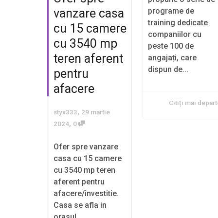
programe de
vanzare casa
training dedicate
cu 15 camere
companiilor cu
cu 3540 mp
peste 100 de
teren aferent
angajați, care
dispun de...
pentru
afacere
Citiți mai depar
,
styx333
29 martie
,
2024
0
Ofer spre vanzare
casa cu 15 camere
cu 3540 mp teren
aferent pentru
afacere/investitie.
Casa se afla in
orasul...