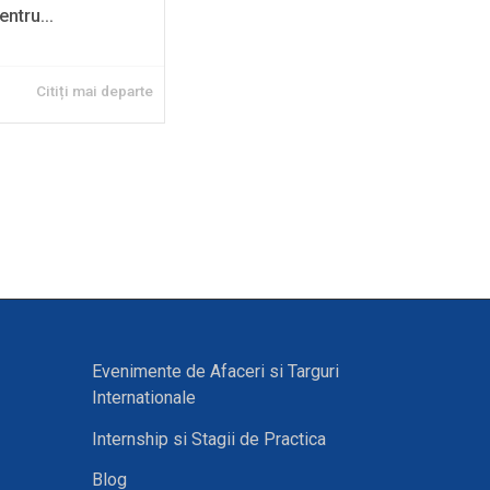
entru...
Citiți mai departe
Evenimente de Afaceri si Targuri
Internationale
Internship si Stagii de Practica
Blog