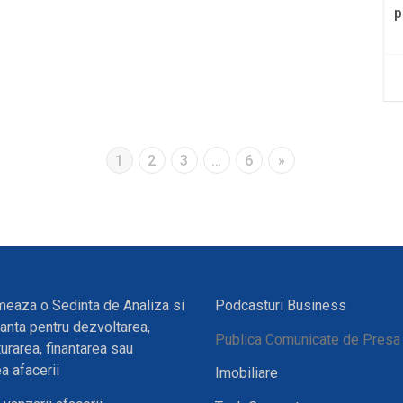
p
1
2
3
…
6
»
eaza o Sedinta de Analiza si
Podcasturi Business
anta pentru dezvoltarea,
Publica Comunicate de Presa
turarea, finantarea sau
a afacerii
Imobiliare