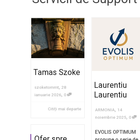
Tamas Szoke
Laurentiu
,
szoketommt
28
Laurentiu
,
ianuarie 2026
0
Citiți mai departe
,
ARMONIA
14
,
noiembrie 2025
0
EVOLIS OPTIMUM
Ofer spre
propune o serie de