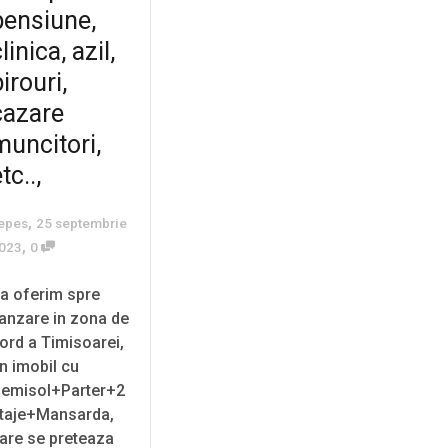
pensiune,
linica, azil,
irouri,
cazare
muncitori,
tc..,
,
epes
25 septembrie
,
023
0
a oferim spre
anzare in zona de
ord a Timisoarei,
n imobil cu
emisol+Parter+2
taje+Mansarda,
are se preteaza