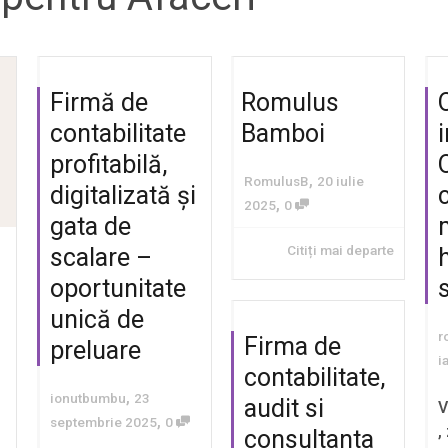
Firmă de
Romulus
contabilitate
Bamboi
i
profitabilă,
,
RomulusB
20 iulie
digitalizată și
,
2025
0
gata de
Citiți mai departe
scalare –
oportunitate
unică de
r
Firma de
preluare
i
contabilitate,
,
ionutbumbu
23
audit si
V
,
septembrie 2025
0
,
consultanta