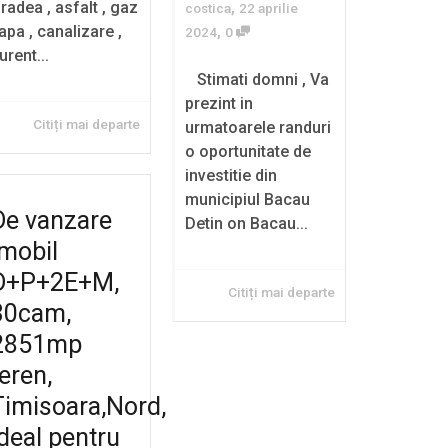
radea , asfalt , gaz
,
costica
22 aprilie
 apa , canalizare ,
,
2024
0
urent...
Stimati domni , Va
prezint in
Citiți mai departe
urmatoarele randuri
o oportunitate de
investitie din
municipiul Bacau
De vanzare
Detin on Bacau...
imobil
D+P+2E+M,
Citiți mai departe
30cam,
2851mp
teren,
Timisoara,Nord,
ideal pentru