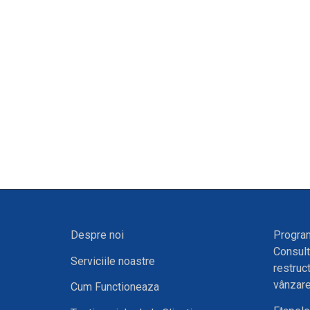
Despre noi
Program
Consult
Serviciile noastre
restruc
vânzare
Cum Functioneaza