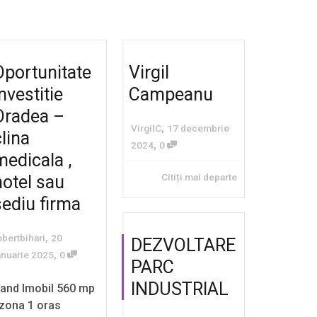
Oportunitate
Virgil
nvestitie
Campeanu
Oradea –
,
VirgilC
17 decembrie
clina
,
2024
0
medicala ,
Citiți mai departe
hotel sau
sediu firma
,
obertbihari
20
DEZVOLTARE
,
anuarie 2025
0
PARC
INDUSTRIAL
and Imobil 560 mp
 zona 1 oras