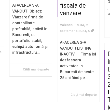
O
fiscala de
AFACEREA S-A
,
VANDUT! Obiect:
vanzare
c
Vânzare firmă de
contabilitate
,
Valentin PREDA
2
profitabilă, activă în
,
septembrie 2024
0
București, cu
portofoliu stabil,
AFACEREA S-A
echipă autonomă și
VANDUT! LISTING
te
infrastructură...
INACTIV! . . Firma isi
desfasoara
activitatea in
Citiți mai departe
Bucuresti de peste
25 ani fiind pe...
Citiți mai departe