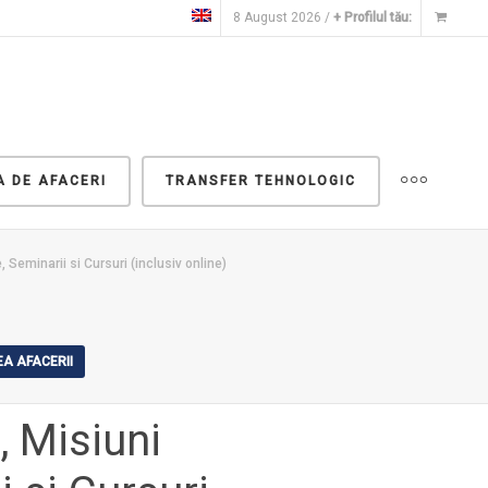
8 August 2026 /
+ Profilul tău:
A DE AFACERI
TRANSFER TEHNOLOGIC
Seminarii si Cursuri (inclusiv online)
A AFACERII
, Misiuni