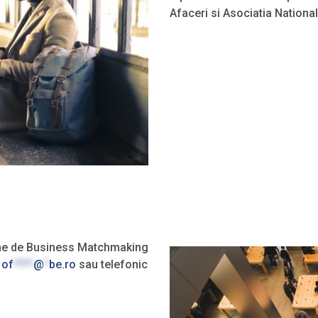
Afaceri si Asociatia Nationa
line de Business Matchmaking
i
of
****
@
*
be.ro
sau telefonic