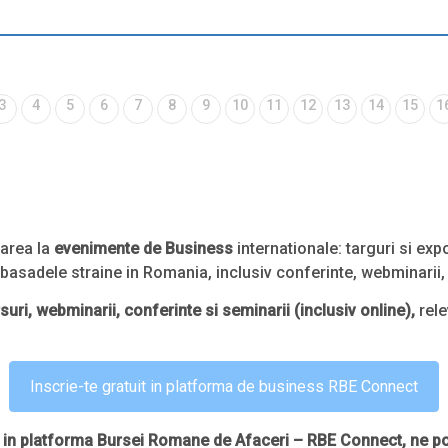
3
4
5
6
7
8
9
10
11
12
13
14
15
1
parea la
evenimente de Business
internationale: targuri si exp
basadele straine in Romania, inclusiv conferinte, webminarii, 
uri, webminarii, conferinte si seminarii (inclusiv online),
rele
Inscrie-te gratuit in platforma de business RBE Connect
e in platforma Bursei Romane de Afaceri – RBE Connect, ne po