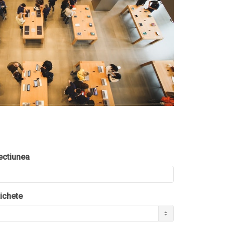
ectiunea
tichete