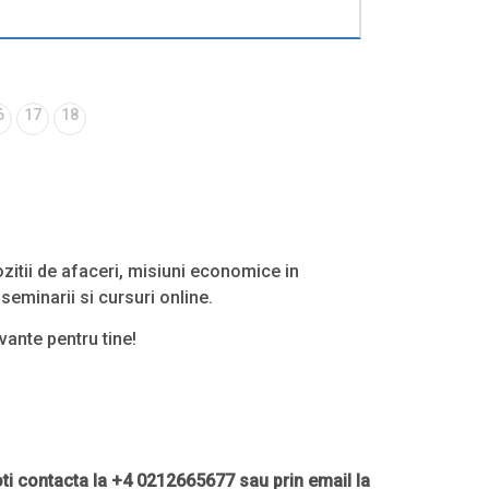
6
17
18
ozitii de afaceri, misiuni economice in
seminarii si cursuri online.
vante pentru tine!
ti contacta la +4 0212665677 sau prin email la