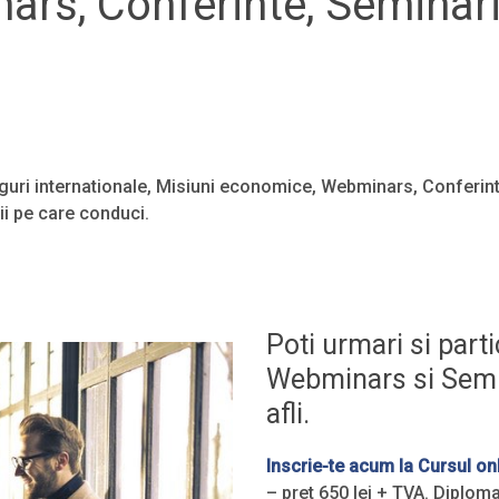
rs, Conferinte, Seminarii
guri internationale, Misiuni economice, Webminars, Conferinte,
ii pe care conduci.
Poti urmari si parti
Webminars si Semin
afli.
Inscrie-te acum la Cursul on
– pret 650 lei + TVA. Diplo