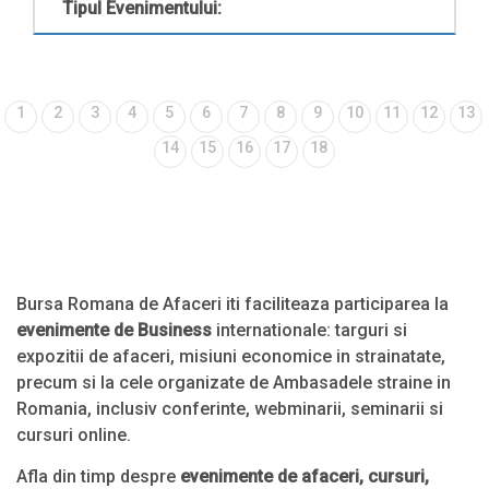
Tipul Evenimentului:
1
2
3
4
5
6
7
8
9
10
11
12
13
14
15
16
17
18
Bursa Romana de Afaceri iti faciliteaza participarea la
evenimente de Business
internationale: targuri si
expozitii de afaceri, misiuni economice in strainatate,
precum si la cele organizate de Ambasadele straine in
Romania, inclusiv conferinte, webminarii, seminarii si
cursuri online.
Afla din timp despre
evenimente de afaceri, cursuri,