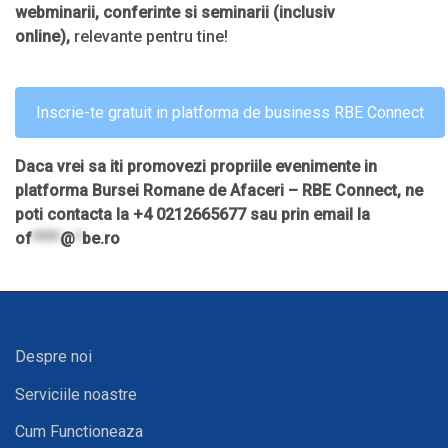
webminarii, conferinte si seminarii (inclusiv
online),
relevante pentru tine!
Inscrie-te gratuit in platforma de business RBE Connect
Daca vrei sa iti promovezi propriile evenimente in
platforma Bursei Romane de Afaceri – RBE Connect, ne
poti contacta la +4 0212665677 sau prin email la
of
****
@
*
be.ro
Despre noi
Serviciile noastre
Cum Functioneaza