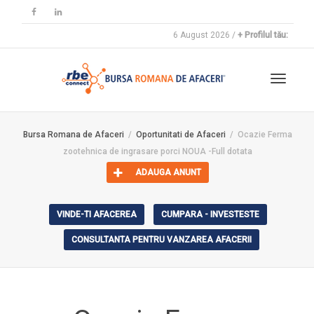
6 August 2026 /
+ Profilul tău:
Toggle
Bursa Romana de Afaceri
Oportunitati de Afaceri
Ocazie Ferma
zootehnica de ingrasare porci NOUA -Full dotata
navigat
ADAUGA ANUNT
VINDE-TI AFACEREA
CUMPARA - INVESTESTE
CONSULTANTA PENTRU VANZAREA AFACERII