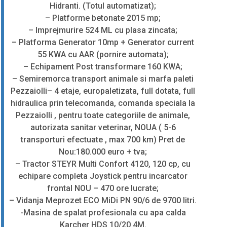
Hidranti. (Totul automatizat);
– Platforme betonate 2015 mp;
– Imprejmurire 524 ML cu plasa zincata;
– Platforma Generator 10mp + Generator current
55 KWA cu AAR (pornire automata);
– Echipament Post transformare 160 KWA;
– Semiremorca transport animale si marfa paleti
Pezzaiolli– 4 etaje, europaletizata, full dotata, full
hidraulica prin telecomanda, comanda speciala la
Pezzaiolli , pentru toate categoriile de animale,
autorizata sanitar veterinar, NOUA ( 5-6
transporturi efectuate , max 700 km) Pret de
Nou:180.000 euro + tva;
– Tractor STEYR Multi Confort 4120, 120 cp, cu
echipare completa Joystick pentru incarcator
frontal NOU – 470 ore lucrate;
– Vidanja Meprozet ECO MiDi PN 90/6 de 9700 litri.
-Masina de spalat profesionala cu apa calda
Karcher HDS 10/20 4M.