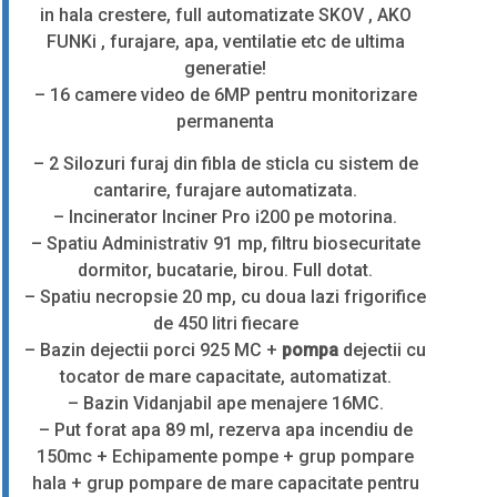
in hala crestere, full automatizate SKOV , AKO
FUNKi , furajare, apa, ventilatie etc de ultima
generatie!
– 16 camere video de 6MP pentru monitorizare
permanenta
– 2 Silozuri furaj din fibla de sticla cu sistem de
cantarire, furajare automatizata.
– Incinerator Inciner Pro i200 pe motorina.
– Spatiu Administrativ 91 mp, filtru biosecuritate
dormitor, bucatarie, birou. Full dotat.
– Spatiu necropsie 20 mp, cu doua lazi frigorifice
de 450 litri fiecare
– Bazin dejectii porci 925 MC +
pompa
dejectii cu
tocator de mare capacitate, automatizat.
– Bazin Vidanjabil ape menajere 16MC.
– Put forat apa 89 ml, rezerva apa incendiu de
150mc + Echipamente pompe + grup pompare
hala + grup pompare de mare capacitate pentru