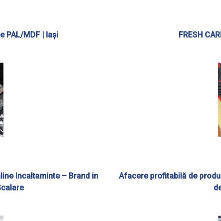
e PAL/MDF | Iași
FRESH CARP
ine Incaltaminte – Brand in
Afacere profitabilă de prod
Scalare
de