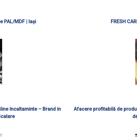
e PAL/MDF | Iași
FRESH CARP
ine Incaltaminte – Brand in
Afacere profitabilă de prod
Scalare
de