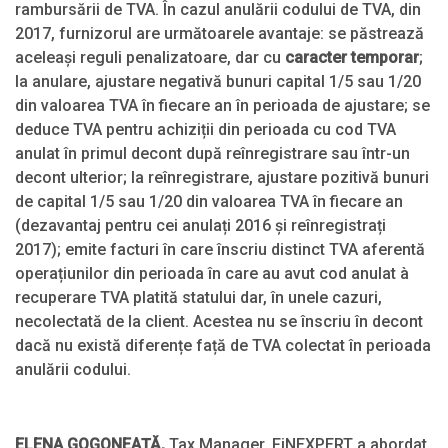
rambursării de TVA. În cazul anulării codului de TVA, din
2017, furnizorul are următoarele avantaje: se păstrează
aceleași reguli penalizatoare, dar cu
caracter temporar
;
la anulare, ajustare negativă bunuri capital 1/5 sau 1/20
din valoarea TVA în fiecare an în perioada de ajustare; se
deduce TVA pentru achiziții din perioada cu cod TVA
anulat în primul decont după reînregistrare sau într-un
decont ulterior; la reînregistrare, ajustare pozitivă bunuri
de capital 1/5 sau 1/20 din valoarea TVA în fiecare an
(dezavantaj pentru cei anulați 2016 și reînregistrați
2017); emite facturi în care înscriu distinct TVA aferentă
operațiunilor din perioada în care au avut cod anulat à
recuperare TVA platită statului dar, în unele cazuri,
necolectată de la client. Acestea nu se înscriu în decont
dacă nu există diferențe față de TVA colectat în perioada
anulării codului.
ELENA GOGONEAȚĂ,
Tax Manager, FiNEXPERT a abordat