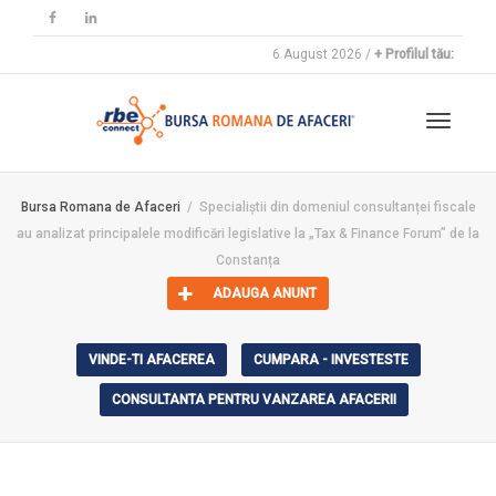
6 August 2026 /
+ Profilul tău:
Toggle
Bursa Romana de Afaceri
Specialiștii din domeniul consultanței fiscale
au analizat principalele modificări legislative la „Tax & Finance Forum” de la
navigat
Constanța
ADAUGA ANUNT
VINDE-TI AFACEREA
CUMPARA - INVESTESTE
CONSULTANTA PENTRU VANZAREA AFACERII