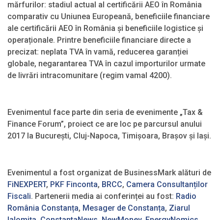
mărfurilor: stadiul actual al certificării AEO în România
comparativ cu Uniunea Europeană, beneficiile financiare
ale certificării AEO în România și beneficiile logistice și
operaționale. Printre beneficiile financiare directe a
precizat: neplata TVA în vamă, reducerea garanției
globale, negarantarea TVA în cazul importurilor urmate
de livrări intracomunitare (regim vamal 4200).
Evenimentul face parte din seria de evenimente „Tax &
Finance Forum”, proiect ce are loc pe parcursul anului
2017 la București, Cluj-Napoca, Timișoara, Brașov și Iași.
Evenimentul a fost organizat de BusinessMark alături de
FiNEXPERT
,
PKF Finconta
,
BRCC
,
Camera Consultanților
Fiscali
. Partenerii media ai conferinței au fost:
Radio
România Constanța
,
Mesager de Constanța
,
Ziarul
Ialomița
,
ConstantaNews
,
NewMoney
,
EnergyNomics
,