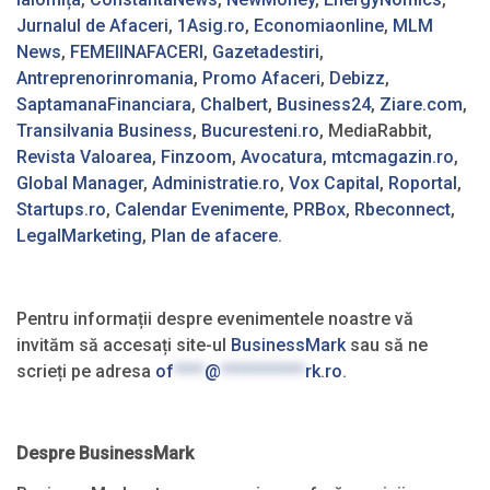
Jurnalul de Afaceri
,
1Asig.ro
,
Economiaonline
,
MLM
News
,
FEMEIINAFACERI
,
Gazetadestiri
,
Antreprenorinromania
,
Promo Afaceri
,
Debizz
,
SaptamanaFinanciara
,
Chalbert
,
Business24
,
Ziare.com
,
Transilvania Business
,
Bucuresteni.ro
, MediaRabbit,
Revista Valoarea
,
Finzoom
,
Avocatura
,
mtcmagazin.ro
,
Global Manager
,
Administratie.ro
,
Vox Capital
,
Roportal
,
Startups.ro
,
Calendar Evenimente
,
PRBox
,
Rbeconnect
,
LegalMarketing
,
Plan de afacere
.
Pentru informații despre evenimentele noastre vă
invităm să accesați site-ul
BusinessMark
sau să ne
scrieți pe adresa
of
****
@
***********
rk.ro
.
Despre BusinessMark