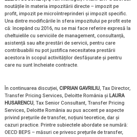
noutățile în materia impozitării directe – impozit pe
profit, impozit pe microîntreprinderi și impozit specific.
Una dintre modificările în sfera impozitului pe profit este
că: începând cu 2016, nu se mai face referire expresă la
cheltuielile cu serviciile de management, consultanță,
asistență sau alte prestări de servicii, pentru care
contribuabilii nu pot justifica necesitatea prestării
acestora în scopul activităților desfășurate și pentru
care nu sunt încheiate contracte.
În continuarea discuției,
CIPRIAN GAVRILIU
, Tax Director,
Transfer Pricing Services, Deloitte România și
LAURA
HUSARENCU
, Tax Senior Consultant, Transfer Pricing
Services, Deloitte România au pus accent pe aspecte
privind prețurile de transfer, noțiuni teoretice, dar și
cazuri practice. Printre subiectele abordate se numără:
OECD BEPS – măsuri ce privesc prețurile de transfer,