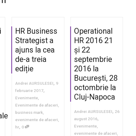
i
HR Business
Operational
Strategist a
HR 2016 21
ajuns la cea
și 22
de-a treia
septembrie
ediție
2016 la
București, 28
,
Andrei AURSULESEI
9
octombrie la
,
februarie 2017
Cluj-Napoca
Evenimente
,
Evenimente de afaceri
,
,
Andrei AURSULESEI
26
business mark
,
ale
,
august 2016
evenimente de afaceri
,
Evenimente
,
,
hr
0
evenimente de afaceri
,