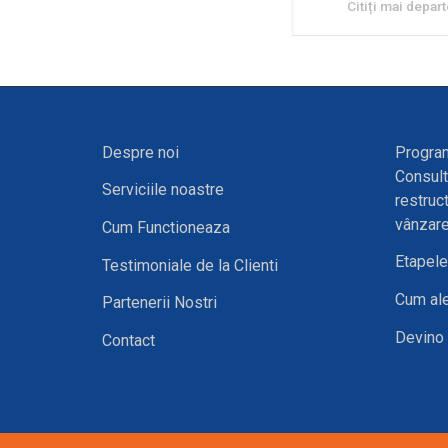
Citiți mai depar
Despre noi
Program
Consult
Serviciile noastre
restruc
vânzare
Cum Functioneaza
Etapele 
Testimoniale de la Clienti
Cum ale
Partenerii Nostri
Devino 
Contact