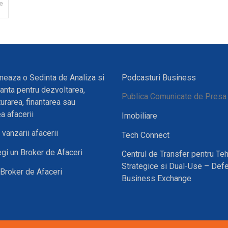
te
eaza o Sedinta de Analiza si
Podcasturi Business
anta pentru dezvoltarea,
Publica Comunicate de Presa
turarea, finantarea sau
a afacerii
Imobiliare
vanzarii afacerii
Tech Connect
gi un Broker de Afaceri
Centrul de Transfer pentru Teh
Strategice si Dual-Use – Def
Broker de Afaceri
Business Exchange