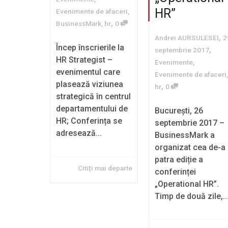
HR”
Evenimente de afaceri
,
,
BusinessMark
,
hr
0
,
Andrei AURSULESEI
2
Încep înscrierile la
,
septembrie 2017
HR Strategist –
Evenimente
,
evenimentul care
Evenimente de afaceri
,
plasează viziunea
,
hr
0
strategică în centrul
departamentului de
București, 26
HR; Conferința se
septembrie 2017 –
adresează...
BusinessMark a
organizat cea de-a
patra ediție a
Citiți mai departe
conferinței
„Operational HR”.
Timp de două zile,..