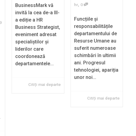
,
hr
0
BusinessMark vă
invită la cea de-a III-
Funcțiile și
a ediție a HR
9
responsabilitățile
Business Strategist,
departamentului de
eveniment adresat
Resurse Umane au
specialiștilor și
suferit numeroase
liderilor care
schimbări în ultimii
coordonează
ani. Progresul
departamentele...
tehnologiei, apariția
unor noi...
Citiți mai departe
Citiți mai departe
.