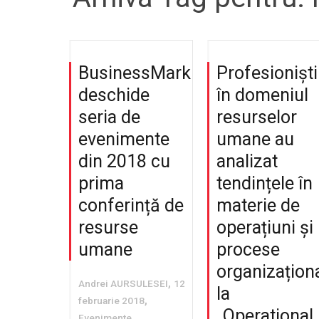
BusinessMark
Profesioniști
deschide
în domeniul
seria de
resurselor
evenimente
umane au
din 2018 cu
analizat
prima
tendințele în
conferință de
materie de
resurse
operațiuni și
umane
procese
organizațion
,
Andrei AURSULESEI
12
la
,
februarie 2018
„Operational
Evenimente
,