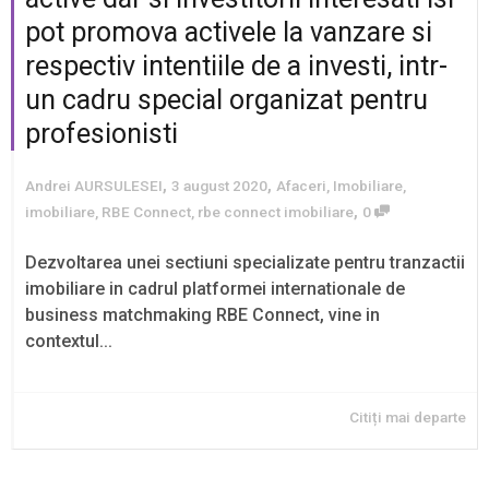
pot promova activele la vanzare si
respectiv intentiile de a investi, intr-
un cadru special organizat pentru
profesionisti
,
,
Andrei AURSULESEI
3 august 2020
Afaceri
,
Imobiliare
,
,
imobiliare
,
RBE Connect
,
rbe connect imobiliare
0
Dezvoltarea unei sectiuni specializate pentru tranzactii
imobiliare in cadrul platformei internationale de
business matchmaking RBE Connect, vine in
contextul...
Citiți mai departe