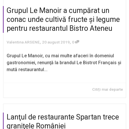
Grupul Le Manoir a cumpărat un
conac unde cultivă fructe şi legume
pentru restaurantul Bistro Ateneu
,
,
Valentina ARSENE
20 august 2019
0
Grupul Le Manoir, cu mai multe afaceri în domeniul
gastronomiei, renunţă la brandul Le Bistrot Français şi
mută restaurantul...
Citiți mai departe
Lanţul de restaurante Spartan trece
graniţele României