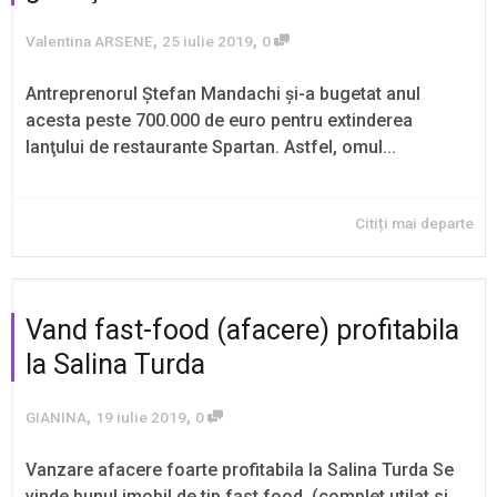
,
,
Valentina ARSENE
25 iulie 2019
0
Antreprenorul Ştefan Mandachi şi-a bugetat anul
acesta peste 700.000 de euro pentru extinderea
lanţului de res­taurante Spartan. Astfel, omul...
Citiți mai departe
Vand fast-food (afacere) profitabila
la Salina Turda
,
,
GIANINA
19 iulie 2019
0
Vanzare afacere foarte profitabila la Salina Turda Se
vinde bunul imobil de tip fast food ,(complet utilat si