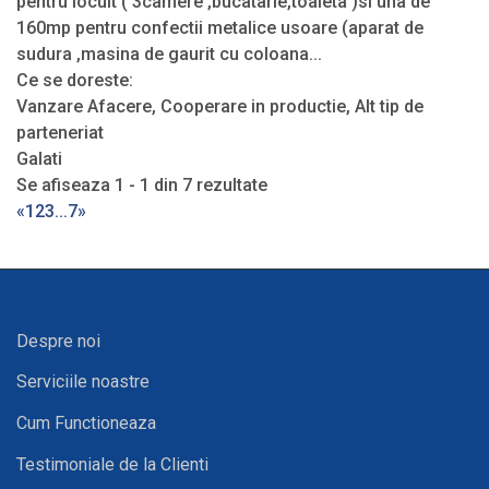
pentru locuit ( 3camere ,bucatarie,toaleta )si una de
160mp pentru confectii metalice usoare (aparat de
sudura ,masina de gaurit cu coloana...
Ce se doreste:
Vanzare Afacere, Cooperare in productie, Alt tip de
parteneriat
Galati
Se afiseaza 1 - 1 din 7 rezultate
«
1
2
3
...
7
»
Despre noi
Serviciile noastre
Cum Functioneaza
Testimoniale de la Clienti