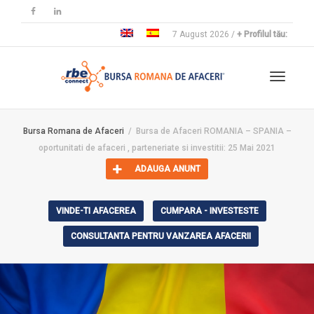
7 August 2026 /
+ Profilul tău:
Toggle 
Bursa Romana de Afaceri
Bursa de Afaceri ROMANIA – SPANIA –
oportunitati de afaceri , parteneriate si investitii: 25 Mai 2021
ADAUGA ANUNT
VINDE-TI AFACEREA
CUMPARA - INVESTESTE
CONSULTANTA PENTRU VANZAREA AFACERII