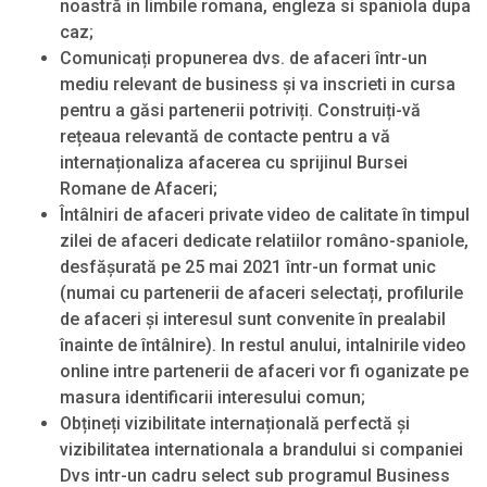
noastră in limbile romana, engleza si spaniola dupa
caz;
Comunicați propunerea dvs. de afaceri într-un
mediu relevant de business și va inscrieti in cursa
pentru a găsi partenerii potriviți. Construiți-vă
rețeaua relevantă de contacte pentru a vă
internaționaliza afacerea cu sprijinul Bursei
Romane de Afaceri;
Întâlniri de afaceri private video de calitate în timpul
zilei de afaceri dedicate relatiilor româno-spaniole,
desfășurată pe 25 mai 2021 într-un format unic
(numai cu partenerii de afaceri selectați, profilurile
de afaceri și interesul sunt convenite în prealabil
înainte de întâlnire). In restul anului, intalnirile video
online intre partenerii de afaceri vor fi oganizate pe
masura identificarii interesului comun;
Obțineți vizibilitate internațională perfectă și
vizibilitatea internationala a brandului si companiei
Dvs intr-un cadru select sub programul Business