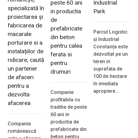
peste 60 ani
Industrial
specializată în
in productia
Park
proiectarea și
de
fabricarea de
prefabricate
Parcul Logistic
macarale
din beton
și Industrial
porturare si a
pentru calea
Constanța este
instalațiilor de
ferata si
dezvoltat pe un
ridicare, caută
teren in
pentru
un partener
suprafata de
drumuri
100 de hectare
de afaceri
în imediata
pentru a
apropiere...
Companie
dezvolta
profitabila cu
afacerea
traditie de peste
60 ani in
productia de
Compania
prefabricate din
românească
beton pentru