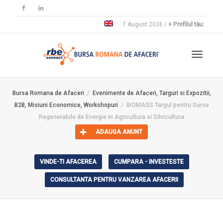
7 August 2026 /
+ Profilul tău:
Toggle
Bursa Romana de Afaceri
Evenimente de Afaceri, Targuri si Expozitii,
B2B, Misiuni Economice, Workshopuri
BIOMASS Targul pentru Surse
navigat
Regenerabile de Energie in Agricultura si Silvicultura
ADAUGA ANUNT
VINDE-TI AFACEREA
CUMPARA - INVESTESTE
CONSULTANTA PENTRU VANZAREA AFACERII