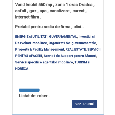
Vand Imobil 560 mp , zona 1 oras Oradea ,
asfalt , gaz , apa , canalizare , curent ,
internet fibra .
Pretabil pentru sediu de firma , clini…
ENERGIE si UTILITATI
,
GUVERNAMENTAL
,
Investitii si
Dezvoltari Imobiliare
,
Organizatii Ne-guvernamentale
,
Property & Facility Management
,
REAL ESTATE
,
SERVICII
PENTRU AFACERI
,
Servicii de Support pentru Afaceri
,
Servicii specifice agentiilor imobiliare
,
TURISM si
HORECA
Listat de: rober…
Vezi Anuntul