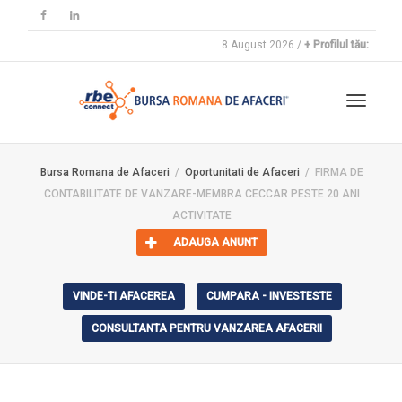
8 August 2026 /
+ Profilul tău:
Toggle
Bursa Romana de Afaceri
Oportunitati de Afaceri
FIRMA DE
CONTABILITATE DE VANZARE-MEMBRA CECCAR PESTE 20 ANI
navigat
ACTIVITATE
ADAUGA ANUNT
VINDE-TI AFACEREA
CUMPARA - INVESTESTE
CONSULTANTA PENTRU VANZAREA AFACERII