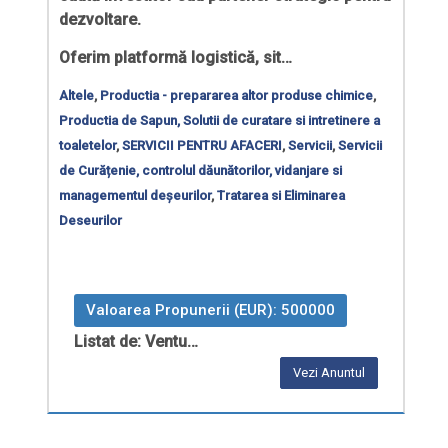
dezvoltare.
Oferim platformă logistică, sit…
Altele
,
Productia - prepararea altor produse chimice
,
Productia de Sapun, Solutii de curatare si intretinere a
toaletelor
,
SERVICII PENTRU AFACERI
,
Servicii
,
Servicii
de Curățenie, controlul dăunătorilor, vidanjare si
managementul deșeurilor
,
Tratarea si Eliminarea
Deseurilor
Valoarea Propunerii (EUR): 500000
Listat de: Ventu…
Vezi Anuntul