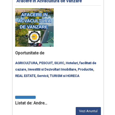
Afacere in Acvacultura de Vanzare
Oportunitate de
AGRICULTURA, PESCUIT, SILVIC
,
Hoteluri, facilitati de
cazare
,
Investitii si Dezvoltari Imobiliare
,
Productie
,
REAL ESTATE
,
Servicii
,
TURISM si HORECA
Listat de: Andre…
Vezi Anuntul