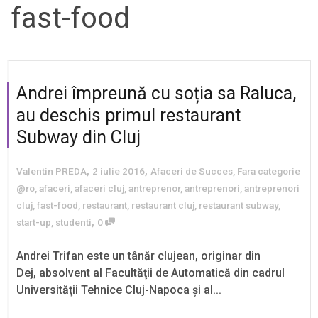
fast-food
Andrei împreună cu soția sa Raluca,
au deschis primul restaurant
Subway din Cluj
,
,
Valentin PREDA
2 iulie 2016
Afaceri de Succes
,
Fara categorie
@ro
,
afaceri
,
afaceri cluj
,
antreprenor
,
antreprenori
,
antreprenori
cluj
,
fast-food
,
restaurant
,
restaurant cluj
,
restaurant subway
,
,
start-up
,
studenti
0
Andrei Trifan este un tânăr clujean, originar din
Dej, absolvent al Facultăţii de Automatică din cadrul
Universităţii Tehnice Cluj-Napoca şi al...