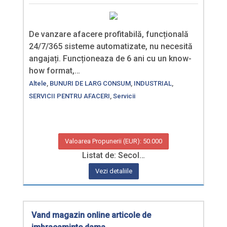
De vanzare afacere profitabilă, funcțională
24/7/365 sisteme automatizate, nu necesită
angajați. Funcționeaza de 6 ani cu un know-
how format,…
Altele
,
BUNURI DE LARG CONSUM
,
INDUSTRIAL
,
SERVICII PENTRU AFACERI
,
Servicii
Valoarea Propunerii (EUR): 50.000
Listat de: Secol…
Vezi detaliile
Vand magazin online articole de