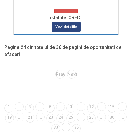
Listat de: CREDI…
Vezi detaliile
Pagina 24 din totalul de 36 de pagini de oportunitati de
afaceri
Prev
Next
...
...
...
...
...
...
1
3
6
9
12
15
...
...
...
...
...
18
21
23
24
25
27
30
...
33
36