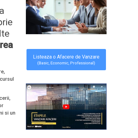
xa
rie
lte
rea
Listeaza o Afacere de Vanzare
(Basic, Economic, Professional)
re,
rcursul
erii,
or
mi si un