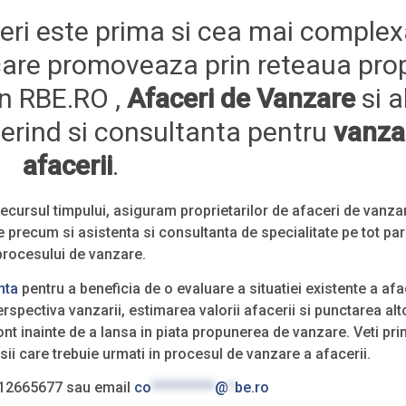
ri este prima si cea mai comple
care promoveaza prin reteaua prop
in RBE.RO ,
Afaceri de Vanzare
si a
ferind si consultanta pentru
vanza
afacerii
.
decursul timpului, asiguram proprietarilor de afaceri de vanza
 precum si asistenta si consultanta de specialitate pe tot pa
procesului de vanzare.
nta
pentru a beneficia de o evaluare a situatiei existente a afac
perspectiva vanzarii, estimarea valorii afacerii si punctarea alt
ont inainte de a lansa in piata propunerea de vanzare. Veti pri
sii care trebuie urmati in procesul de vanzare a afacerii.
0212665677 sau email
co
**********
@
*
be.ro