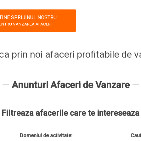
TINE SPRIJINUL NOSTRU
ENTRU VANZAREA AFACERII
fica prin noi afaceri profitabile d
—
Anunturi Afaceri de Vanzare
—
Filtreaza afacerile care te intereseaza
Domeniul de activitate:
Caut