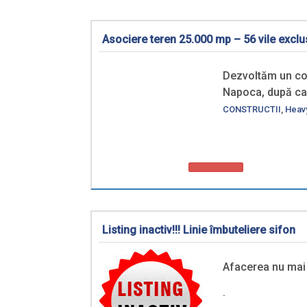
Asociere teren 25.000 mp – 56 vile exclu
Dezvoltăm un conc
Napoca, după ca
CONSTRUCTII
,
Heavy
Listing inactiv!!! Linie îmbuteliere sifon
Afacerea nu mai e
.