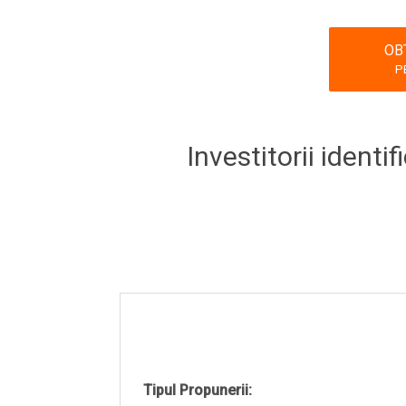
OB
P
Investitorii identi
Tipul Propunerii: