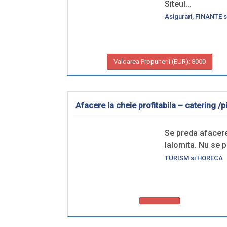
Siteul…
Asigurari
,
FINANTE s
Valoarea Propunerii (EUR): 8000
Afacere la cheie profitabila – catering /pi
Se preda afacere 
Ialomita. Nu se 
TURISM si HORECA