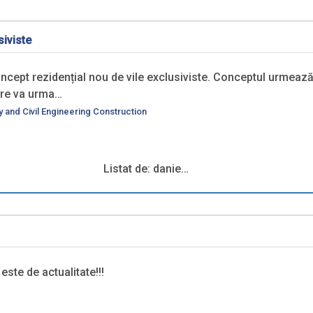
siviste
ept rezidențial nou de vile exclusiviste. Conceptul urmează a f
re va urma…
 and Civil Engineering Construction
Listat de: danie…
ste de actualitate!!!