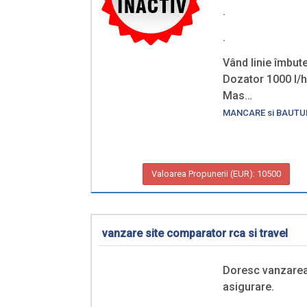
.
.
Vând linie îmbute
Dozator 1000 l/h
Mas…
MANCARE si BAUTU
Valoarea Propunerii (EUR): 10500
vanzare site comparator rca si travel
Doresc vanzarea u
asigurare.