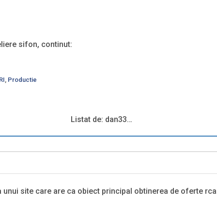
liere sifon, continut:
RI
,
Productie
Listat de: dan33…
nui site care are ca obiect principal obtinerea de oferte rca s