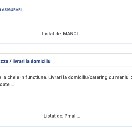
i ASIGURARI
Listat de: MANOI…
zza / livrari la domiciliu
la cheie in functiune. Livrari la domiciliu/catering cu meniul zi
poate …
Listat de: Pmali…