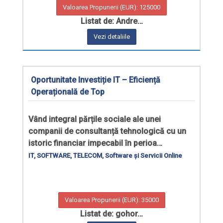
Valoarea Propunerii (EUR): 125000
Listat de: Andre…
Vezi detaliile
Oportunitate Investiție IT – Eficiență
Operațională de Top
Vând integral părțile sociale ale unei
companii de consultanță tehnologică cu un
istoric financiar impecabil în perioa…
IT, SOFTWARE, TELECOM
,
Software și Servicii Online
Valoarea Propunerii (EUR): 35000
Listat de: gohor…