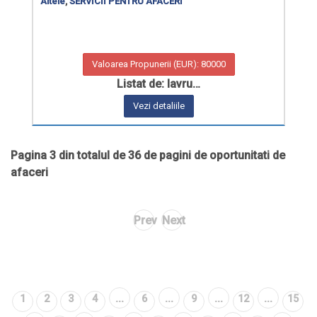
Altele
,
SERVICII PENTRU AFACERI
Valoarea Propunerii (EUR): 80000
Listat de: lavru…
Vezi detaliile
Pagina 3 din totalul de 36 de pagini de oportunitati de
afaceri
Prev
Next
...
...
...
...
1
2
3
4
6
9
12
15