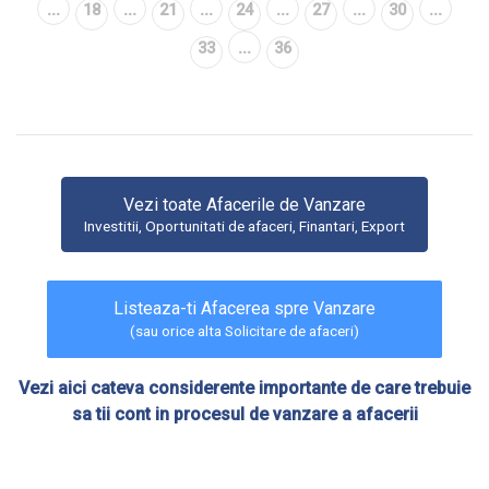
...
...
...
...
...
...
18
21
24
27
30
...
33
36
Vezi toate Afacerile de Vanzare
Investitii, Oportunitati de afaceri, Finantari, Export
Listeaza-ti Afacerea spre Vanzare
(sau orice alta Solicitare de afaceri)
Vezi aici cateva considerente importante de care trebuie
sa tii cont in procesul de vanzare a afacerii