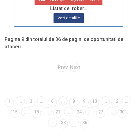
Listat de: rober…
Vezi detaliile
Pagina 9 din totalul de 36 de pagini de oportunitati de
afaceri
Prev
Next
...
...
...
...
...
1
3
6
8
9
10
12
...
...
...
...
...
15
18
21
24
27
30
...
...
33
36