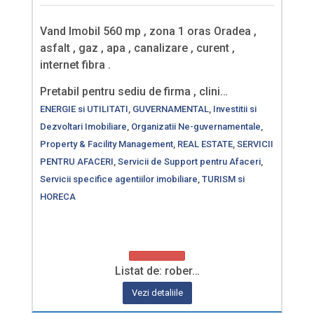
Vand Imobil 560 mp , zona 1 oras Oradea ,
asfalt , gaz , apa , canalizare , curent ,
internet fibra .
Pretabil pentru sediu de firma , clini…
ENERGIE si UTILITATI
,
GUVERNAMENTAL
,
Investitii si
Dezvoltari Imobiliare
,
Organizatii Ne-guvernamentale
,
Property & Facility Management
,
REAL ESTATE
,
SERVICII
PENTRU AFACERI
,
Servicii de Support pentru Afaceri
,
Servicii specifice agentiilor imobiliare
,
TURISM si
HORECA
Listat de: rober…
Vezi detaliile